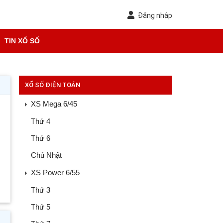
Đăng nhập
TIN XỔ SỐ
XỔ SỐ ĐIỆN TOÁN
XS Mega 6/45
Thứ 4
Thứ 6
Chủ Nhật
XS Power 6/55
Thứ 3
Thứ 5