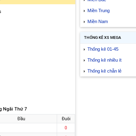
Miền Trung
s
Miền Nam
THỐNG KÊ XS MEGA
Thống kê 01-45
Thống kê nhiều ít
Thống kê chẵn lẻ
g Ngãi Thứ 7
Đầu
Đuôi
0