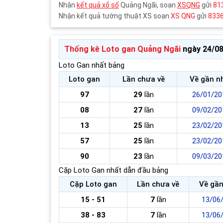
Nhận
kết quả xổ số
Quảng Ngãi, soạn
XSQNG
gửi
81
Nhận kết quả tường thuật XS soạn
XS QNG
gửi
833
Thống kê Loto gan Quảng Ngãi
ngày 24/0
Loto Gan nhất bảng
Loto gan
Lần chưa về
Về gần n
97
29
lần
26/01/20
08
27
lần
09/02/20
13
25
lần
23/02/20
57
25
lần
23/02/20
90
23
lần
09/03/20
Cặp Loto Gan nhất dẫn đầu bảng
Cặp Loto gan
Lần chưa về
Về gần
15 - 51
7
lần
13/06
38 - 83
7
lần
13/06