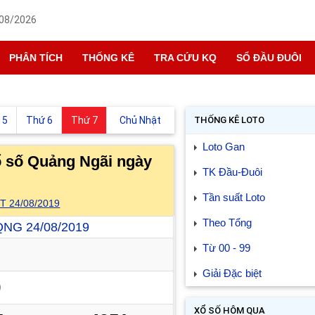
/08/2026
PHÂN TÍCH
THỐNG KÊ
TRA CỨU KQ
SỔ ĐẦU ĐUÔI
 5
Thứ 6
Thứ 7
Chủ Nhật
THỐNG KÊ LOTO
Loto Gan
ổ số Quảng Ngãi ngày
TK Đầu-Đuôi
Tần suất Loto
T 24/08/2019
Theo Tổng
NG 24/08/2019
Từ 00 - 99
Giải Đặc biệt
9
XỔ SỐ HÔM QUA