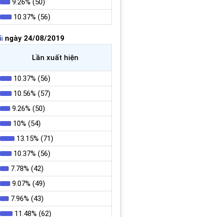
9.26% (50)
10.37% (56)
i
ngày 24/08/2019
Lần xuất hiện
10.37% (56)
10.56% (57)
9.26% (50)
10% (54)
13.15% (71)
10.37% (56)
7.78% (42)
9.07% (49)
7.96% (43)
11.48% (62)