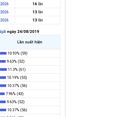
/2026
16
lần
/2026
13
lần
/2026
13
lần
Ngãi
ngày 24/08/2019
Lần xuất hiện
10.93% (59)
9.63% (52)
11.3% (61)
10.19% (55)
10.37% (56)
7.96% (43)
9.63% (52)
10.37% (56)