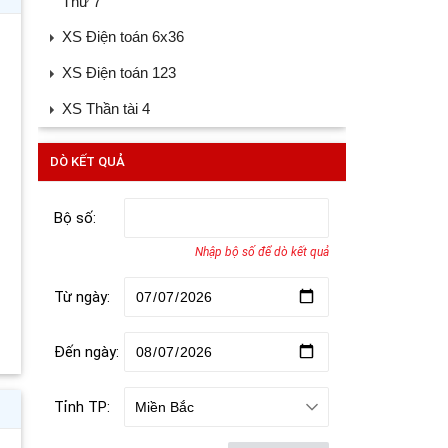
Thứ 7
XS Điện toán 6x36
XS Điện toán 123
XS Thần tài 4
DÒ KẾT QUẢ
Bộ số:
Nhập bộ số để dò kết quả
Từ ngày:
Đến ngày:
Tỉnh TP: