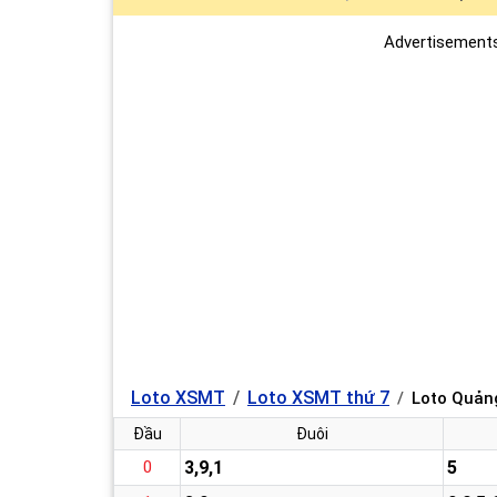
Advertisement
Loto XSMT
Loto XSMT thứ 7
Loto Quản
Đầu
Đuôi
0
3,9,1
5