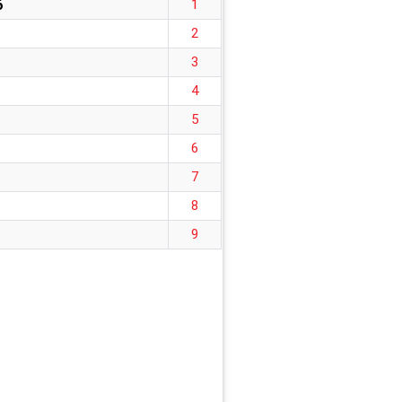
6
1
2
3
4
5
6
7
8
9