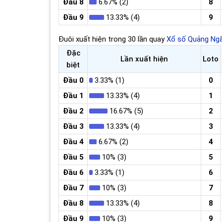
Đầu 8
6.67% (2)
8
Đầu 9
13.33% (4)
9
Đuôi xuất hiện trong 30 lần quay
Xổ số Quảng Ngã
Đặc
Lần xuất hiện
Loto
biệt
Đầu 0
3.33% (1)
0
Đầu 1
13.33% (4)
1
Đầu 2
16.67% (5)
2
Đầu 3
13.33% (4)
3
Đầu 4
6.67% (2)
4
Đầu 5
10% (3)
5
Đầu 6
3.33% (1)
6
Đầu 7
10% (3)
7
Đầu 8
13.33% (4)
8
Đầu 9
10% (3)
9