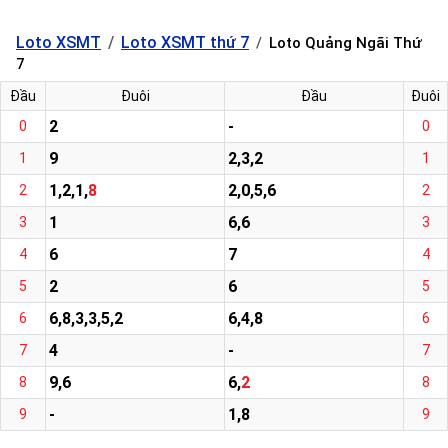
Loto XSMT
Loto XSMT thứ 7
Loto Quảng Ngãi Thứ
7
Đầu
Đuôi
Đầu
Đuôi
2
-
0
0
9
2,3,2
1
1
1,2,1,
8
2,0,5,6
2
2
1
6,6
3
3
6
7
4
4
2
6
5
5
6,8,3,3,5,2
6,4,8
6
6
4
-
7
7
9,6
6,
2
8
8
-
1,8
9
9