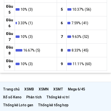
Đầu
10% (3)
5
10.37% (56)
5
Đầu
3.33% (1)
6
7.59% (41)
6
Đầu
10% (3)
7
9.63% (52)
7
Đầu
16.67% (5)
8
8.33% (45)
8
Đầu
10% (3)
9
11.11% (60)
9
Trang chủ
XSMB
XSMN
XSMT
Mega 6/45
Xổ số Keno
Phân tích
Thống kê vị trí
Thống kê Loto gan
Thống kê tổng hợp