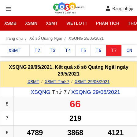
Đăng nhập
XSMB
XSMN
XSMT
VIETLOTT
PHÂN TÍCH
THỐ
Trang chủ
Xổ số Quảng Ngãi
XSQNG 29/05/2021
XSMT
T2
T3
T4
T5
T6
T7
CN
XSQNG 29/05/2021, Kết quả xổ số Quảng Ngãi ngày
29/5/2021
XSMT
XSMT Thứ 7
XSMT 29/05/2021
XSQNG
Thứ 7 /
XSQNG 29/05/2021
66
8
219
7
4789
3868
4121
6