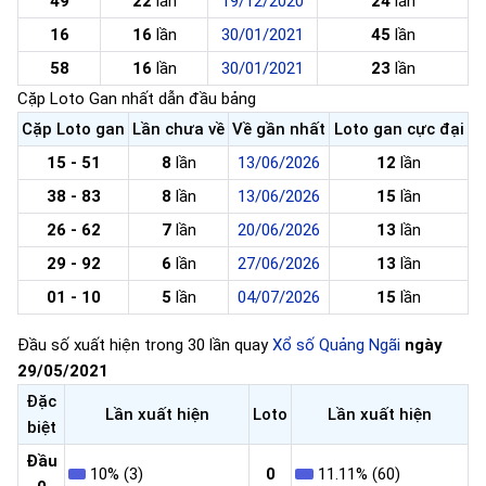
49
22
lần
19/12/2020
24
lần
16
16
lần
30/01/2021
45
lần
58
16
lần
30/01/2021
23
lần
Cặp Loto Gan nhất dẫn đầu bảng
Cặp Loto gan
Lần chưa về
Về gần nhất
Loto gan cực đại
15 - 51
8
lần
13/06/2026
12
lần
38 - 83
8
lần
13/06/2026
15
lần
26 - 62
7
lần
20/06/2026
13
lần
29 - 92
6
lần
27/06/2026
13
lần
01 - 10
5
lần
04/07/2026
15
lần
Đầu số xuất hiện trong 30 lần quay
Xổ số Quảng Ngãi
ngày
29/05/2021
Đặc
Lần xuất hiện
Loto
Lần xuất hiện
biệt
Đầu
10% (3)
0
11.11% (60)