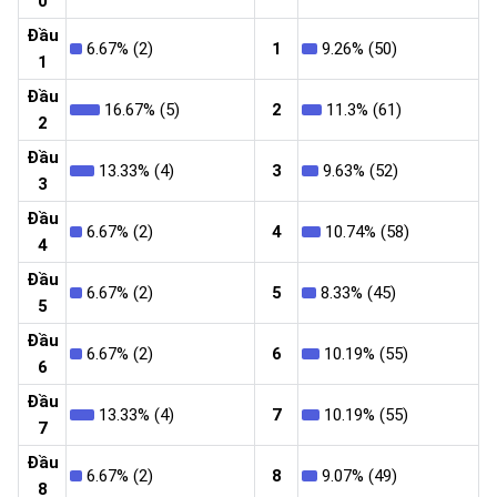
0
Đầu
6.67% (2)
1
9.26% (50)
1
Đầu
16.67% (5)
2
11.3% (61)
2
Đầu
13.33% (4)
3
9.63% (52)
3
Đầu
6.67% (2)
4
10.74% (58)
4
Đầu
6.67% (2)
5
8.33% (45)
5
Đầu
6.67% (2)
6
10.19% (55)
6
Đầu
13.33% (4)
7
10.19% (55)
7
Đầu
6.67% (2)
8
9.07% (49)
8