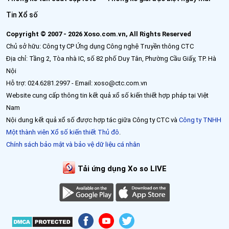
Tin Xổ số
Copyright © 2007 - 2026 Xoso.com.vn, All Rights Reserved
Chủ sở hữu: Công ty CP Ứng dụng Công nghệ Truyền thông CTC
Địa chỉ: Tầng 2, Tòa nhà IC, số 82 phố Duy Tân, Phường Cầu Giấy, TP. Hà
Nội
Hỗ trợ: 024.6281.2997 - Email: xoso@ctc.com.vn
Website cung cấp thông tin kết quả xổ số kiến thiết hợp pháp tại Việt
Nam
Nội dung kết quả xổ số được hợp tác giữa Công ty CTC và
Công ty TNHH
Một thành viên Xổ số kiến thiết Thủ đô
.
Chính sách bảo mật và bảo vệ dữ liệu cá nhân
Tải ứng dụng Xo so LIVE