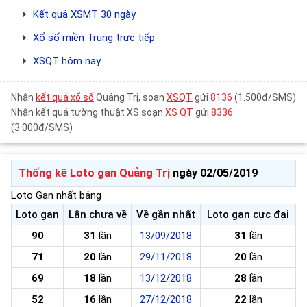
Kết quả XSMT 30 ngày
Xổ số miền Trung trực tiếp
XSQT hôm nay
Nhận
kết quả xổ số
Quảng Trị, soạn
XSQT
gửi
8136
(1.500đ/SMS)
Nhận kết quả tường thuật XS soạn
XS QT
gửi
8336
(3.000đ/SMS)
Thống kê Loto gan Quảng Trị
ngày 02/05/2019
Loto Gan nhất bảng
Loto gan
Lần chưa về
Về gần nhất
Loto gan cực đại
90
31
lần
13/09/2018
31
lần
71
20
lần
29/11/2018
20
lần
69
18
lần
13/12/2018
28
lần
52
16
lần
27/12/2018
22
lần