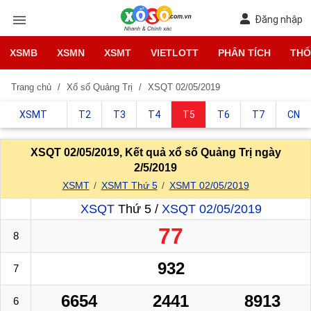
Đăng nhập
XSMB
XSMN
XSMT
VIETLOTT
PHÂN TÍCH
THỐ
Trang chủ
Xổ số Quảng Trị
XSQT 02/05/2019
XSMT
T2
T3
T4
T5
T6
T7
CN
XSQT 02/05/2019, Kết quả xổ số Quảng Trị ngày
2/5/2019
XSMT
XSMT Thứ 5
XSMT 02/05/2019
XSQT
Thứ 5 /
XSQT 02/05/2019
77
8
932
7
6654
2441
8913
6