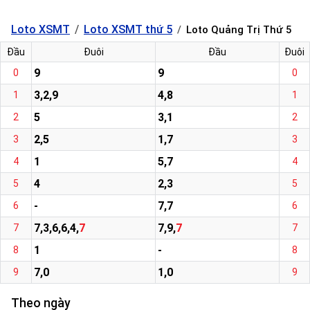
Loto XSMT
Loto XSMT thứ 5
Loto Quảng Trị Thứ 5
Đầu
Đuôi
Đầu
Đuôi
9
9
0
0
3,2,9
4,8
1
1
5
3,1
2
2
2,5
1,7
3
3
1
5,7
4
4
4
2,3
5
5
-
7,7
6
6
7,3,6,6,4,
7
7,9,
7
7
7
1
-
8
8
7,0
1,0
9
9
Theo ngày