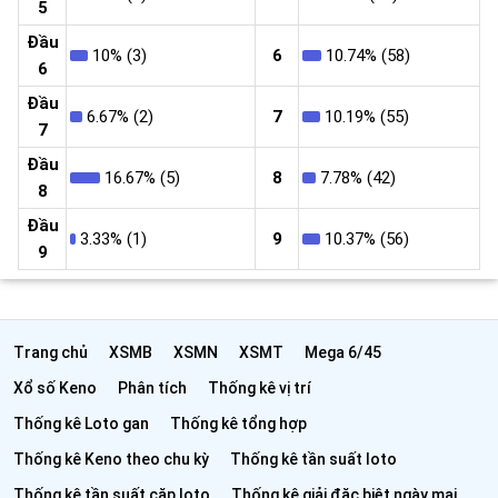
5
Đầu
10% (3)
6
10.74% (58)
6
Đầu
6.67% (2)
7
10.19% (55)
7
Đầu
16.67% (5)
8
7.78% (42)
8
Đầu
3.33% (1)
9
10.37% (56)
9
Trang chủ
XSMB
XSMN
XSMT
Mega 6/45
Xổ số Keno
Phân tích
Thống kê vị trí
Thống kê Loto gan
Thống kê tổng hợp
Thống kê Keno theo chu kỳ
Thống kê tần suất loto
Thống kê tần suất cặp loto
Thống kê giải đặc biệt ngày mai