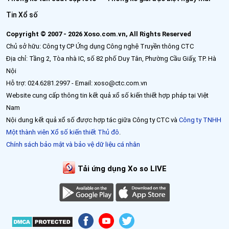
Tin Xổ số
Copyright © 2007 - 2026 Xoso.com.vn, All Rights Reserved
Chủ sở hữu: Công ty CP Ứng dụng Công nghệ Truyền thông CTC
Địa chỉ: Tầng 2, Tòa nhà IC, số 82 phố Duy Tân, Phường Cầu Giấy, TP. Hà
Nội
Hỗ trợ: 024.6281.2997 - Email: xoso@ctc.com.vn
Website cung cấp thông tin kết quả xổ số kiến thiết hợp pháp tại Việt
Nam
Nội dung kết quả xổ số được hợp tác giữa Công ty CTC và
Công ty TNHH
Một thành viên Xổ số kiến thiết Thủ đô
.
Chính sách bảo mật và bảo vệ dữ liệu cá nhân
Tải ứng dụng Xo so LIVE