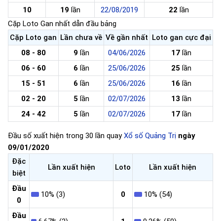
10
19
lần
22/08/2019
22
lần
Cặp Loto Gan nhất dẫn đầu bảng
Cặp Loto gan
Lần chưa về
Về gần nhất
Loto gan cực đại
08 - 80
9
lần
04/06/2026
17
lần
06 - 60
6
lần
25/06/2026
25
lần
15 - 51
6
lần
25/06/2026
16
lần
02 - 20
5
lần
02/07/2026
13
lần
24 - 42
5
lần
02/07/2026
17
lần
Đầu số xuất hiện trong 30 lần quay
Xổ số Quảng Trị
ngày
09/01/2020
Đặc
Lần xuất hiện
Loto
Lần xuất hiện
biệt
Đầu
10% (3)
0
10% (54)
0
Đầu