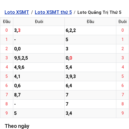
Loto XSMT
Loto XSMT thứ 5
Loto Quảng Trị Thứ 5
Đầu
Đuôi
Đầu
Đuôi
3,
3
6,2,2
0
0
-
5
1
1
0,0
3
2
2
9,5,2,5
0,
0
3
3
4,9,6
5,4
4
4
4,1
3,9,3
5
5
0,6
6,4
6
6
8,7
7
7
7
-
7
8
8
5
3,4
9
9
Theo ngày