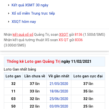
Kết quả XSMT 30 ngày
Xổ số miền Trung trực tiếp
XSQT hôm nay
Nhận
kết quả xổ số
Quảng Trị, soạn
XSQT
gửi
8136
(1.500đ/SMS)
Nhận kết quả tường thuật XS soạn
XS QT
gửi
8336
(3.000đ/SMS)
Thống kê Loto gan Quảng Trị
ngày 11/02/2021
Loto Gan nhất bảng
Loto gan
Lần chưa về
Về gần nhất
Loto gan cực đại
32
37
lần
21/05/2020
37
lần
11
33
lần
18/06/2020
35
lần
03
32
lần
25/06/2020
32
lần
50
22
lần
03/09/2020
25
lần