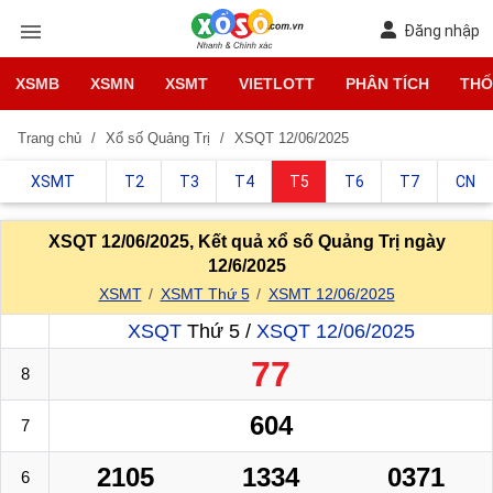
Đăng nhập
XSMB
XSMN
XSMT
VIETLOTT
PHÂN TÍCH
THỐ
Trang chủ
Xổ số Quảng Trị
XSQT 12/06/2025
XSMT
T2
T3
T4
T5
T6
T7
CN
XSQT 12/06/2025, Kết quả xổ số Quảng Trị ngày
12/6/2025
XSMT
XSMT Thứ 5
XSMT 12/06/2025
XSQT
Thứ 5 /
XSQT 12/06/2025
77
8
604
7
2105
1334
0371
6