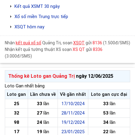
Kết quả XSMT 30 ngày
Xổ số miền Trung trực tiếp
XSQT hôm nay
Nhận
kết quả xổ số
Quảng Trị, soạn
XSQT
gửi
8136
(1.500đ/SMS)
Nhận kết quả tường thuật XS soạn
XS QT
gửi
8336
(3.000đ/SMS)
Thống kê Loto gan Quảng Trị
ngày 12/06/2025
Loto Gan nhất bảng
Loto gan
Lần chưa về
Về gần nhất
Loto gan cực đại
25
33
lần
17/10/2024
33
lần
32
27
lần
28/11/2024
53
lần
98
24
lần
19/12/2024
34
lần
17
19
lần
23/01/2025
22
lần