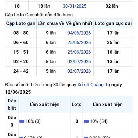
18
18
lần
30/01/2025
32
lần
Cặp Loto Gan nhất dẫn đầu bảng
Cặp Loto gan
Lần chưa về
Về gần nhất
Loto gan cực đại
08 - 80
9
lần
04/06/2026
17
lần
06 - 60
6
lần
25/06/2026
25
lần
15 - 51
6
lần
25/06/2026
16
lần
02 - 20
5
lần
02/07/2026
13
lần
24 - 42
5
lần
02/07/2026
17
lần
Đầu số xuất hiện trong 30 lần quay
Xổ số Quảng Trị
ngày
12/06/2025
Đặc
Lần xuất hiện
Loto
Lần xuất hiện
biệt
Đầu
10% (3)
0
10% (54)
0
Đầu