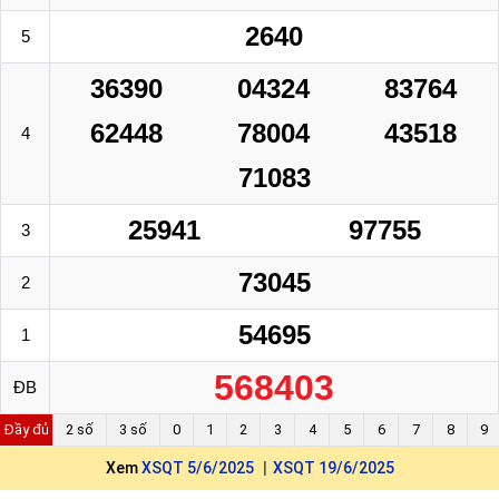
2640
5
36390
04324
83764
62448
78004
43518
4
71083
25941
97755
3
73045
2
54695
1
568403
ĐB
Đầy đủ
2 số
3 số
0
1
2
3
4
5
6
7
8
9
Xem
XSQT 5/6/2025
XSQT 19/6/2025