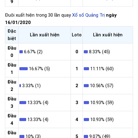
9
Đuôi xuất hiện trong 30 lần quay
Xổ số Quảng Trị
ngày
16/01/2020
Đặc
Lần xuất hiện
Loto
Lần xuất hiện
biệt
Đầu
6.67% (2)
0
8.33% (45)
0
Đầu
16.67% (5)
1
11.11% (60)
1
Đầu
3.33% (1)
2
10.56% (57)
2
Đầu
13.33% (4)
3
10.93% (59)
3
Đầu
13.33% (4)
4
10.93% (59)
4
Đầu
10% (3)
5
9.07% (49)