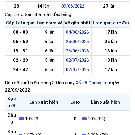
23
14
lần
09/06/2022
27
lần
Cặp Loto Gan nhất dẫn đầu bảng
Cặp Loto gan
Lần chưa về
Về gần nhất
Loto gan cực đại
08 - 80
9
lần
04/06/2026
17
lần
06 - 60
6
lần
25/06/2026
25
lần
15 - 51
6
lần
25/06/2026
16
lần
02 - 20
5
lần
02/07/2026
13
lần
24 - 42
5
lần
02/07/2026
17
lần
Đầu số xuất hiện trong 30 lần quay
Xổ số Quảng Trị
ngày
22/09/2022
Đặc
Lần xuất hiện
Loto
Lần xuất hiện
biệt
Đầu
10% (3)
0
10% (54)
0
Đầu