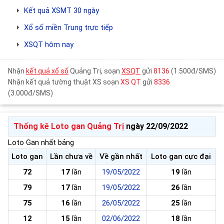
Kết quả XSMT 30 ngày
Xổ số miền Trung trực tiếp
XSQT hôm nay
Nhận
kết quả xổ số
Quảng Trị, soạn
XSQT
gửi
8136
(1.500đ/SMS)
Nhận kết quả tường thuật XS soạn
XS QT
gửi
8336
(3.000đ/SMS)
Thống kê Loto gan Quảng Trị
ngày 22/09/2022
Loto Gan nhất bảng
Loto gan
Lần chưa về
Về gần nhất
Loto gan cực đại
72
17
lần
19/05/2022
19
lần
79
17
lần
19/05/2022
26
lần
75
16
lần
26/05/2022
25
lần
12
15
lần
02/06/2022
18
lần