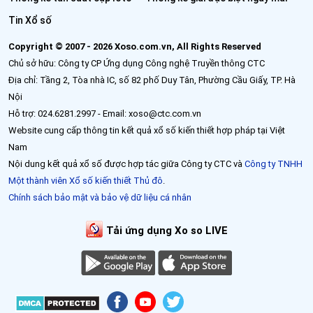
Tin Xổ số
Copyright © 2007 - 2026 Xoso.com.vn, All Rights Reserved
Chủ sở hữu: Công ty CP Ứng dụng Công nghệ Truyền thông CTC
Địa chỉ: Tầng 2, Tòa nhà IC, số 82 phố Duy Tân, Phường Cầu Giấy, TP. Hà
Nội
Hỗ trợ: 024.6281.2997 - Email: xoso@ctc.com.vn
Website cung cấp thông tin kết quả xổ số kiến thiết hợp pháp tại Việt
Nam
Nội dung kết quả xổ số được hợp tác giữa Công ty CTC và
Công ty TNHH
Một thành viên Xổ số kiến thiết Thủ đô
.
Chính sách bảo mật và bảo vệ dữ liệu cá nhân
Tải ứng dụng Xo so LIVE