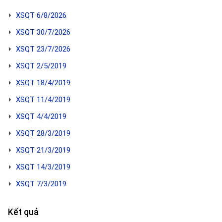
XSQT 6/8/2026
XSQT 30/7/2026
XSQT 23/7/2026
XSQT 2/5/2019
XSQT 18/4/2019
XSQT 11/4/2019
XSQT 4/4/2019
XSQT 28/3/2019
XSQT 21/3/2019
XSQT 14/3/2019
XSQT 7/3/2019
Kết quả