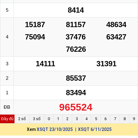
8414
5
15187
81157
48634
75094
37476
63427
4
76226
14111
31391
3
85537
2
83494
1
965524
ĐB
Đầy đủ
2 số
3 số
0
1
2
3
4
5
6
7
8
9
Xem
XSQT 23/10/2025
XSQT 6/11/2025