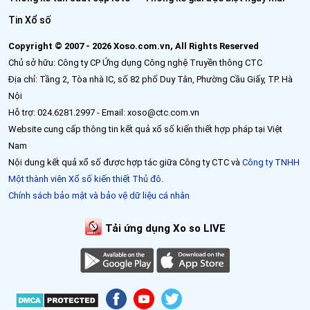
Tin Xổ số
Copyright © 2007 - 2026 Xoso.com.vn, All Rights Reserved
Chủ sở hữu: Công ty CP Ứng dụng Công nghệ Truyền thông CTC
Địa chỉ: Tầng 2, Tòa nhà IC, số 82 phố Duy Tân, Phường Cầu Giấy, TP. Hà
Nội
Hỗ trợ: 024.6281.2997 - Email: xoso@ctc.com.vn
Website cung cấp thông tin kết quả xổ số kiến thiết hợp pháp tại Việt
Nam
Nội dung kết quả xổ số được hợp tác giữa Công ty CTC và
Công ty TNHH
Một thành viên Xổ số kiến thiết Thủ đô
.
Chính sách bảo mật và bảo vệ dữ liệu cá nhân
Tải ứng dụng Xo so LIVE