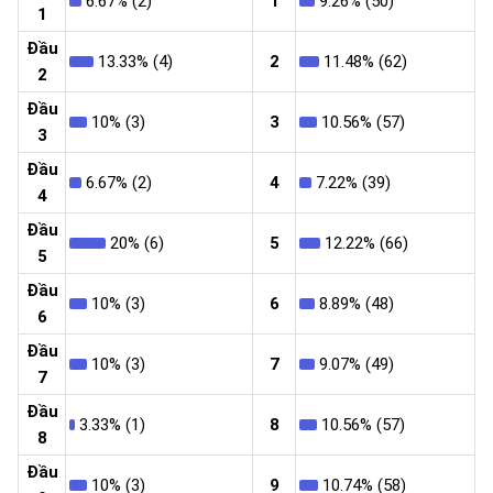
6.67% (2)
1
9.26% (50)
1
Đầu
13.33% (4)
2
11.48% (62)
2
Đầu
10% (3)
3
10.56% (57)
3
Đầu
6.67% (2)
4
7.22% (39)
4
Đầu
20% (6)
5
12.22% (66)
5
Đầu
10% (3)
6
8.89% (48)
6
Đầu
10% (3)
7
9.07% (49)
7
Đầu
3.33% (1)
8
10.56% (57)
8
Đầu
10% (3)
9
10.74% (58)