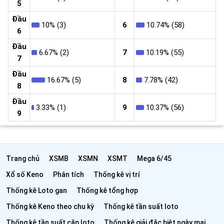
5
Đầu
10% (3)
6
10.74% (58)
6
Đầu
6.67% (2)
7
10.19% (55)
7
Đầu
16.67% (5)
8
7.78% (42)
8
Đầu
3.33% (1)
9
10.37% (56)
9
Trang chủ
XSMB
XSMN
XSMT
Mega 6/45
Xổ số Keno
Phân tích
Thống kê vị trí
Thống kê Loto gan
Thống kê tổng hợp
Thống kê Keno theo chu kỳ
Thống kê tần suất loto
Thống kê tần suất cặp loto
Thống kê giải đặc biệt ngày mai