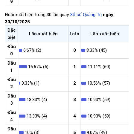
9
Đuôi xuất hiện trong 30 lần quay
Xổ số Quảng Trị
ngày
30/10/2025
Đặc
Lần xuất hiện
Loto
Lần xuất hiện
biệt
Đầu
6.67% (2)
0
8.33% (45)
0
Đầu
16.67% (5)
1
11.11% (60)
1
Đầu
3.33% (1)
2
10.56% (57)
2
Đầu
13.33% (4)
3
10.93% (59)
3
Đầu
13.33% (4)
4
10.93% (59)
4
Đầu
10% (3)
5
9.07% (49)