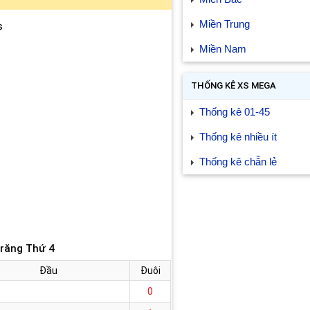
Miền Trung
s
Miền Nam
THỐNG KÊ XS MEGA
Thống kê 01-45
Thống kê nhiều ít
Thống kê chẵn lẻ
Trăng Thứ 4
Đầu
Đuôi
0