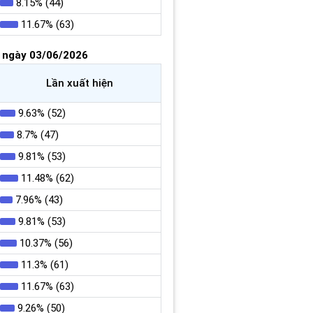
8.15% (44)
11.67% (63)
ngày 03/06/2026
Lần xuất hiện
9.63% (52)
8.7% (47)
9.81% (53)
11.48% (62)
7.96% (43)
9.81% (53)
10.37% (56)
11.3% (61)
11.67% (63)
9.26% (50)