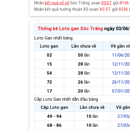
Nhận
kết quả xổ số
Sóc Trăng, soạn
XSST
gửi
8136
Nhận kết quả tường thuật XS soạn
XS ST
gửi
8336
Thống kê Loto gan Sóc Trăng
ngày 03/06
Loto Gan nhất bảng
Loto gan
Lần chưa về
Về gần n
02
50
lần
11/06/20
15
28
lần
12/11/20
54
28
lần
12/11/20
72
26
lần
26/11/20
17
20
lần
07/01/20
Cặp Loto Gan nhất dẫn đầu bảng
Cặp Loto gan
Lần chưa về
Về gần
49 - 94
10
lần
27/05
68 - 86
10
lần
27/05