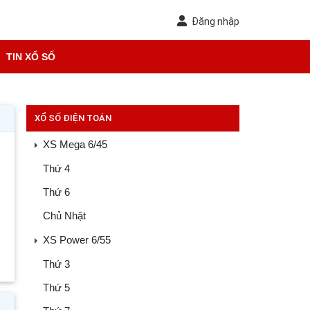
Đăng nhập
TIN XỔ SỐ
XỔ SỐ ĐIỆN TOÁN
XS Mega 6/45
Thứ 4
Thứ 6
Chủ Nhật
XS Power 6/55
Thứ 3
Thứ 5