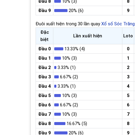
Đầu 8
10% (3)
8
Đầu 9
20% (6)
9
Đuôi xuất hiện trong 30 lần quay
Xổ số Sóc Trăng
Đặc
Lần xuất hiện
Loto
biệt
Đầu 0
13.33% (4)
0
Đầu 1
10% (3)
1
Đầu 2
3.33% (1)
2
Đầu 3
6.67% (2)
3
Đầu 4
3.33% (1)
4
Đầu 5
10% (3)
5
Đầu 6
6.67% (2)
6
Đầu 7
10% (3)
7
Đầu 8
16.67% (5)
8
Đầu 9
20% (6)
9