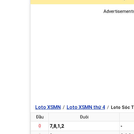
Advertisement
Loto XSMN
Loto XSMN thứ 4
Loto Sóc 
Đầu
Đuôi
0
7,8,1,2
-