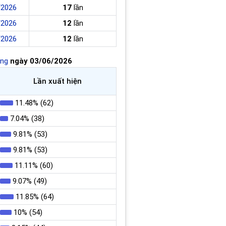
/2026
17
lần
/2026
12
lần
/2026
12
lần
ăng
ngày 03/06/2026
Lần xuất hiện
11.48% (62)
7.04% (38)
9.81% (53)
9.81% (53)
11.11% (60)
9.07% (49)
11.85% (64)
10% (54)