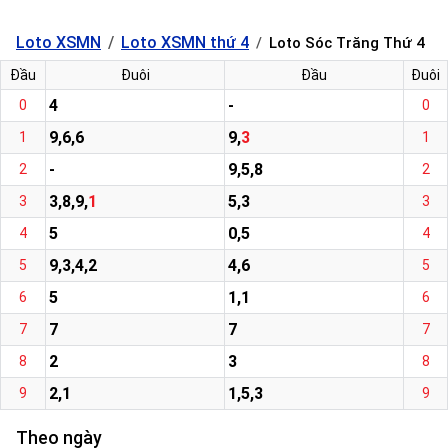
Loto XSMN
Loto XSMN thứ 4
Loto Sóc Trăng Thứ 4
Đầu
Đuôi
Đầu
Đuôi
4
-
0
0
9,6,6
9,
3
1
1
-
9,5,8
2
2
3,8,9,
1
5,3
3
3
5
0,5
4
4
9,3,4,2
4,6
5
5
5
1,1
6
6
7
7
7
7
2
3
8
8
2,1
1,5,3
9
9
Theo ngày