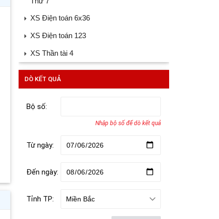
Thứ 7
XS Điện toán 6x36
XS Điện toán 123
XS Thần tài 4
DÒ KẾT QUẢ
Bộ số:
Nhập bộ số để dò kết quả
Từ ngày:
Đến ngày:
Tỉnh TP: