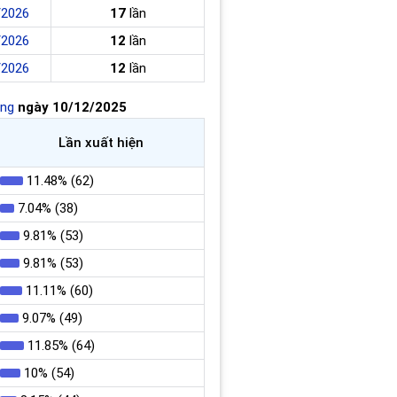
/2026
17
lần
/2026
12
lần
/2026
12
lần
ăng
ngày 10/12/2025
Lần xuất hiện
11.48% (62)
7.04% (38)
9.81% (53)
9.81% (53)
11.11% (60)
9.07% (49)
11.85% (64)
10% (54)