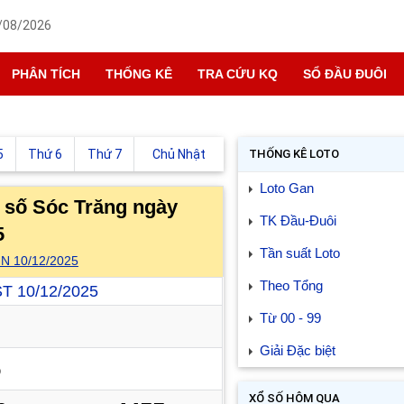
6/08/2026
PHÂN TÍCH
THỐNG KÊ
TRA CỨU KQ
SỔ ĐẦU ĐUÔI
5
Thứ 6
Thứ 7
Chủ Nhật
THỐNG KÊ LOTO
Loto Gan
ổ số Sóc Trăng ngày
TK Đầu-Đuôi
5
Tần suất Loto
N 10/12/2025
Theo Tổng
T 10/12/2025
Từ 00 - 99
Giải Đặc biệt
6
XỔ SỐ HÔM QUA