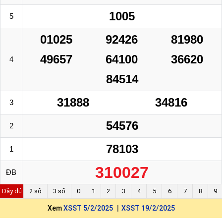
1005
5
01025
92426
81980
49657
64100
36620
4
84514
31888
34816
3
54576
2
78103
1
310027
ĐB
Đầy đủ
2 số
3 số
0
1
2
3
4
5
6
7
8
9
Xem
XSST 5/2/2025
XSST 19/2/2025