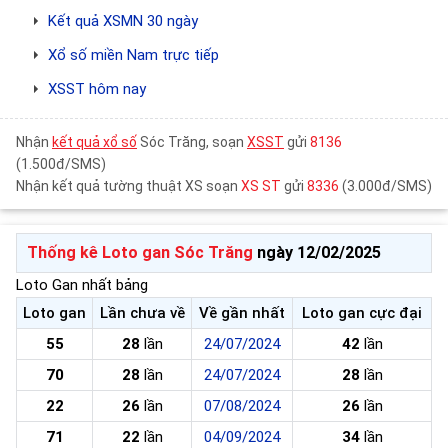
Kết quả XSMN 30 ngày
Xổ số miền Nam trực tiếp
XSST hôm nay
Nhận
kết quả xổ số
Sóc Trăng, soạn
XSST
gửi
8136
(1.500đ/SMS)
Nhận kết quả tường thuật XS soạn
XS ST
gửi
8336
(3.000đ/SMS)
Thống kê Loto gan Sóc Trăng
ngày 12/02/2025
Loto Gan nhất bảng
Loto gan
Lần chưa về
Về gần nhất
Loto gan cực đại
55
28
lần
24/07/2024
42
lần
70
28
lần
24/07/2024
28
lần
22
26
lần
07/08/2024
26
lần
71
22
lần
04/09/2024
34
lần