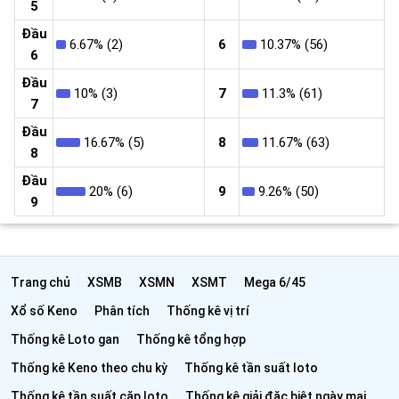
5
Đầu
6.67% (2)
6
10.37% (56)
6
Đầu
10% (3)
7
11.3% (61)
7
Đầu
16.67% (5)
8
11.67% (63)
8
Đầu
20% (6)
9
9.26% (50)
9
Trang chủ
XSMB
XSMN
XSMT
Mega 6/45
Xổ số Keno
Phân tích
Thống kê vị trí
Thống kê Loto gan
Thống kê tổng hợp
Thống kê Keno theo chu kỳ
Thống kê tần suất loto
Thống kê tần suất cặp loto
Thống kê giải đặc biệt ngày mai