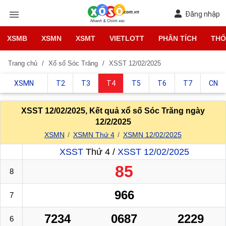
Đăng nhập
XSMB
XSMN
XSMT
VIETLOTT
PHÂN TÍCH
THỐ
Trang chủ
Xổ số Sóc Trăng
XSST 12/02/2025
XSMN
T2
T3
T4
T5
T6
T7
CN
XSST 12/02/2025, Kết quả xổ số Sóc Trăng ngày
12/2/2025
XSMN
XSMN Thứ 4
XSMN 12/02/2025
XSST
Thứ 4 /
XSST 12/02/2025
85
8
966
7
7234
0687
2229
6