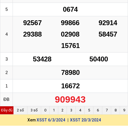
0674
5
92567
99866
92914
29388
02908
58457
4
15761
53428
50400
3
78980
2
16672
1
909943
ĐB
Đầy đủ
2 số
3 số
0
1
2
3
4
5
6
7
8
9
Xem
XSST 6/3/2024
XSST 20/3/2024