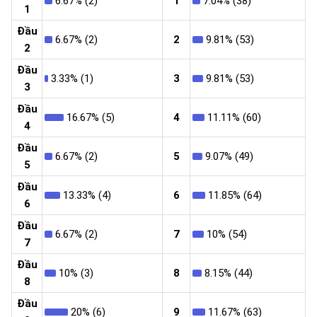
6.67% (2)
1
7.04% (38)
1
Đầu
6.67% (2)
2
9.81% (53)
2
Đầu
3.33% (1)
3
9.81% (53)
3
Đầu
16.67% (5)
4
11.11% (60)
4
Đầu
6.67% (2)
5
9.07% (49)
5
Đầu
13.33% (4)
6
11.85% (64)
6
Đầu
6.67% (2)
7
10% (54)
7
Đầu
10% (3)
8
8.15% (44)
8
Đầu
20% (6)
9
11.67% (63)