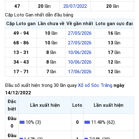
47
20
lần
20/07/2022
20
lần
Cặp Loto Gan nhất dẫn đầu bảng
Cặp Loto gan
Lần chưa về
Về gần nhất
Loto gan cực đại
49 - 94
10
lần
27/05/2026
16
lần
68 - 86
10
lần
27/05/2026
13
lần
13 - 31
8
lần
10/06/2026
17
lần
34 - 43
8
lần
10/06/2026
12
lần
17 - 71
7
lần
17/06/2026
12
lần
Đầu số xuất hiện trong 30 lần quay
Xổ số Sóc Trăng
ngày
14/12/2022
Đặc
Lần xuất hiện
Loto
Lần xuất hiện
biệt
Đầu
10% (3)
0
11.48% (62)
0
Đầu