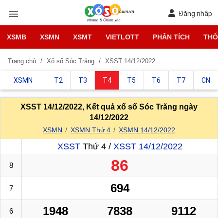
Đăng nhập
XSMB
XSMN
XSMT
VIETLOTT
PHÂN TÍCH
THỐ
Trang chủ
Xổ số Sóc Trăng
XSST 14/12/2022
XSMN
T2
T3
T4
T5
T6
T7
CN
XSST 14/12/2022, Kết quả xổ số Sóc Trăng ngày
14/12/2022
XSMN
XSMN Thứ 4
XSMN 14/12/2022
XSST
Thứ 4 /
XSST 14/12/2022
86
8
694
7
1948
7838
9112
6