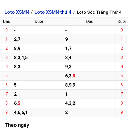
Loto XSMN
Loto XSMN thứ 4
Loto Sóc Trăng Thứ 4
Đầu
Đuôi
Đầu
Đuôi
-
-
0
0
2,7
9
1
1
8,9
1,7
2
2
8,3,4,5
3,4
3
3
8,3
9,3
4
4
-
6,3,
8
5
5
5
8,9,9
6
6
2
1
7
7
6,
5
4,3,2
8
8
4,6,6,1
2
9
9
Theo ngày