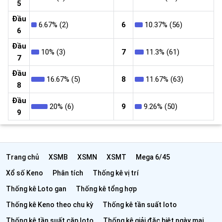
5
Đầu
6.67% (2)
6
10.37% (56)
6
Đầu
10% (3)
7
11.3% (61)
7
Đầu
16.67% (5)
8
11.67% (63)
8
Đầu
20% (6)
9
9.26% (50)
9
Trang chủ
XSMB
XSMN
XSMT
Mega 6/45
Xổ số Keno
Phân tích
Thống kê vị trí
Thống kê Loto gan
Thống kê tổng hợp
Thống kê Keno theo chu kỳ
Thống kê tần suất loto
Thống kê tần suất cặp loto
Thống kê giải đặc biệt ngày mai