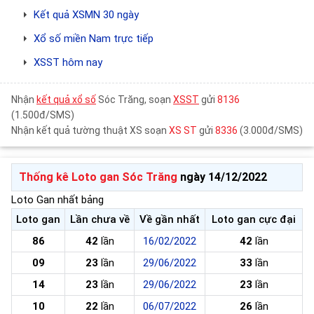
Kết quả XSMN 30 ngày
Xổ số miền Nam trực tiếp
XSST hôm nay
Nhận
kết quả xổ số
Sóc Trăng, soạn
XSST
gửi
8136
(1.500đ/SMS)
Nhận kết quả tường thuật XS soạn
XS ST
gửi
8336
(3.000đ/SMS)
Thống kê Loto gan Sóc Trăng
ngày 14/12/2022
Loto Gan nhất bảng
Loto gan
Lần chưa về
Về gần nhất
Loto gan cực đại
86
42
lần
16/02/2022
42
lần
09
23
lần
29/06/2022
33
lần
14
23
lần
29/06/2022
23
lần
10
22
lần
06/07/2022
26
lần