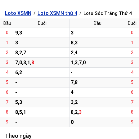
Loto XSMN
Loto XSMN thứ 4
Loto Sóc Trăng Thứ 4
Đầu
Đuôi
Đầu
Đuôi
9,3
3
0
0
3
8,3
1
1
8,2,7
2,4
2
2
7,0,3,1,
8
1,3,7,0
3
3
6,2
-
4
4
-
7,8
5
5
-
4
6
6
5,3
3,2
7
7
8,5,1
8,2,
3
8
8
-
0
9
9
Theo ngày