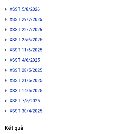
XSST 5/8/2026
XSST 29/7/2026
XSST 22/7/2026
XSST 25/6/2025
XSST 11/6/2025
XSST 4/6/2025
XSST 28/5/2025
XSST 21/5/2025
XSST 14/5/2025
XSST 7/5/2025
XSST 30/4/2025
Kết quả