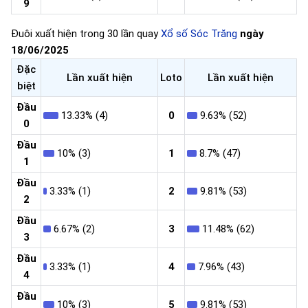
9
Đuôi xuất hiện trong 30 lần quay
Xổ số Sóc Trăng
ngày
18/06/2025
Đặc
Lần xuất hiện
Loto
Lần xuất hiện
biệt
Đầu
13.33% (4)
0
9.63% (52)
0
Đầu
10% (3)
1
8.7% (47)
1
Đầu
3.33% (1)
2
9.81% (53)
2
Đầu
6.67% (2)
3
11.48% (62)
3
Đầu
3.33% (1)
4
7.96% (43)
4
Đầu
10% (3)
5
9.81% (53)