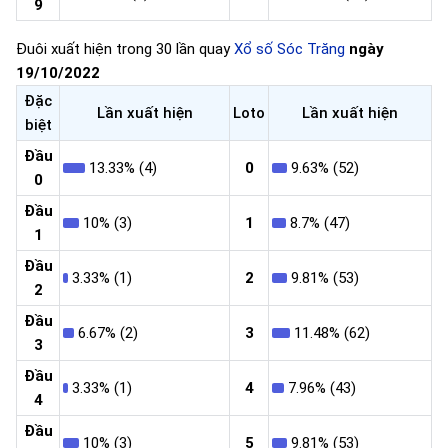
9
Đuôi xuất hiện trong 30 lần quay
Xổ số Sóc Trăng
ngày
19/10/2022
Đặc
Lần xuất hiện
Loto
Lần xuất hiện
biệt
Đầu
13.33% (4)
0
9.63% (52)
0
Đầu
10% (3)
1
8.7% (47)
1
Đầu
3.33% (1)
2
9.81% (53)
2
Đầu
6.67% (2)
3
11.48% (62)
3
Đầu
3.33% (1)
4
7.96% (43)
4
Đầu
10% (3)
5
9.81% (53)