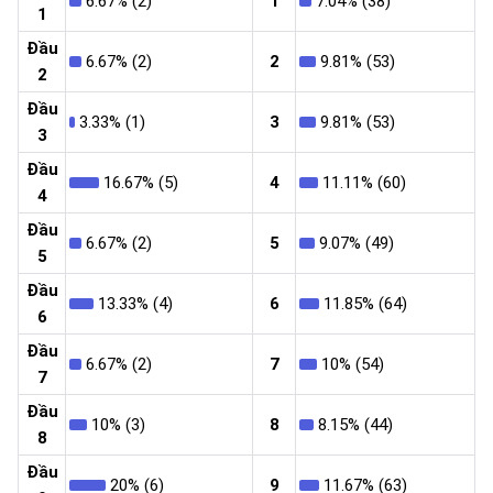
6.67% (2)
1
7.04% (38)
1
Đầu
6.67% (2)
2
9.81% (53)
2
Đầu
3.33% (1)
3
9.81% (53)
3
Đầu
16.67% (5)
4
11.11% (60)
4
Đầu
6.67% (2)
5
9.07% (49)
5
Đầu
13.33% (4)
6
11.85% (64)
6
Đầu
6.67% (2)
7
10% (54)
7
Đầu
10% (3)
8
8.15% (44)
8
Đầu
20% (6)
9
11.67% (63)