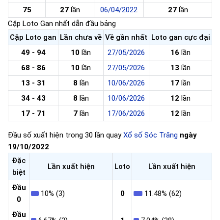
75
27
lần
06/04/2022
27
lần
Cặp Loto Gan nhất dẫn đầu bảng
Cặp Loto gan
Lần chưa về
Về gần nhất
Loto gan cực đại
49 - 94
10
lần
27/05/2026
16
lần
68 - 86
10
lần
27/05/2026
13
lần
13 - 31
8
lần
10/06/2026
17
lần
34 - 43
8
lần
10/06/2026
12
lần
17 - 71
7
lần
17/06/2026
12
lần
Đầu số xuất hiện trong 30 lần quay
Xổ số Sóc Trăng
ngày
19/10/2022
Đặc
Lần xuất hiện
Loto
Lần xuất hiện
biệt
Đầu
10% (3)
0
11.48% (62)
0
Đầu