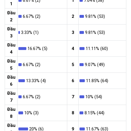
6.67% (2)
1
7.04% (38)
1
Đầu
6.67% (2)
2
9.81% (53)
2
Đầu
3.33% (1)
3
9.81% (53)
3
Đầu
16.67% (5)
4
11.11% (60)
4
Đầu
6.67% (2)
5
9.07% (49)
5
Đầu
13.33% (4)
6
11.85% (64)
6
Đầu
6.67% (2)
7
10% (54)
7
Đầu
10% (3)
8
8.15% (44)
8
Đầu
20% (6)
9
11.67% (63)