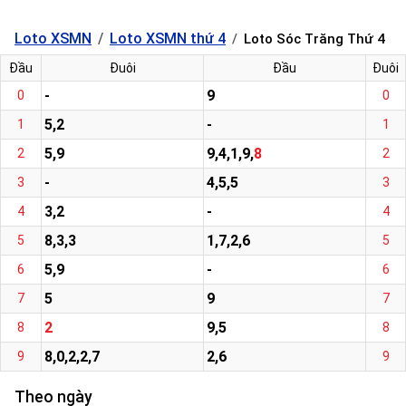
Loto XSMN
Loto XSMN thứ 4
Loto Sóc Trăng Thứ 4
Đầu
Đuôi
Đầu
Đuôi
-
9
0
0
5,2
-
1
1
5,9
9,4,1,9,
8
2
2
-
4,5,5
3
3
3,2
-
4
4
8,3,3
1,7,2,6
5
5
5,9
-
6
6
5
9
7
7
2
9,5
8
8
8,0,2,2,7
2,6
9
9
Theo ngày