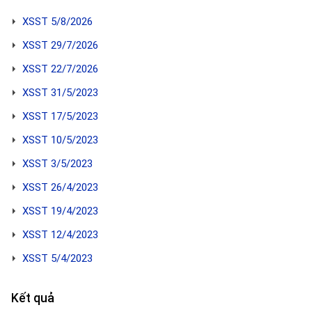
XSST 5/8/2026
XSST 29/7/2026
XSST 22/7/2026
XSST 31/5/2023
XSST 17/5/2023
XSST 10/5/2023
XSST 3/5/2023
XSST 26/4/2023
XSST 19/4/2023
XSST 12/4/2023
XSST 5/4/2023
Kết quả