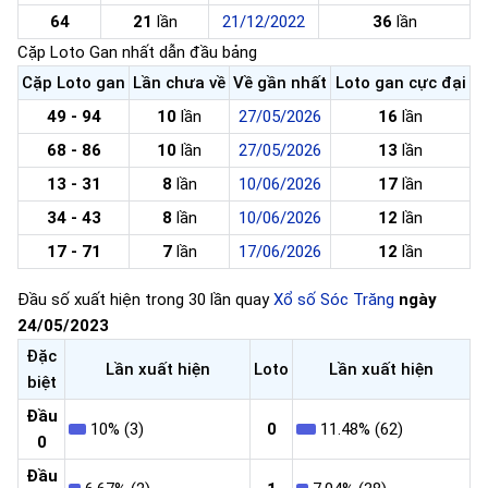
64
21
lần
21/12/2022
36
lần
Cặp Loto Gan nhất dẫn đầu bảng
Cặp Loto gan
Lần chưa về
Về gần nhất
Loto gan cực đại
49 - 94
10
lần
27/05/2026
16
lần
68 - 86
10
lần
27/05/2026
13
lần
13 - 31
8
lần
10/06/2026
17
lần
34 - 43
8
lần
10/06/2026
12
lần
17 - 71
7
lần
17/06/2026
12
lần
Đầu số xuất hiện trong 30 lần quay
Xổ số Sóc Trăng
ngày
24/05/2023
Đặc
Lần xuất hiện
Loto
Lần xuất hiện
biệt
Đầu
10% (3)
0
11.48% (62)
0
Đầu