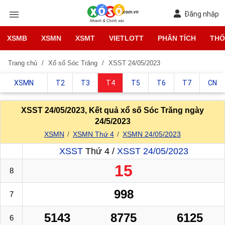
Đăng nhập
XSMB
XSMN
XSMT
VIETLOTT
PHÂN TÍCH
THỐ
Trang chủ
Xổ số Sóc Trăng
XSST 24/05/2023
XSMN
T2
T3
T4
T5
T6
T7
CN
XSST 24/05/2023, Kết quả xổ số Sóc Trăng ngày
24/5/2023
XSMN
XSMN Thứ 4
XSMN 24/05/2023
XSST
Thứ 4 /
XSST 24/05/2023
15
8
998
7
5143
8775
6125
6