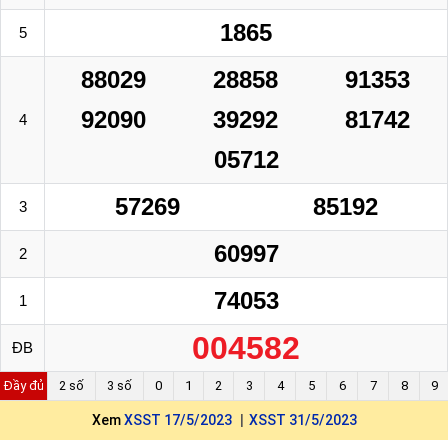
1865
5
88029
28858
91353
92090
39292
81742
4
05712
57269
85192
3
60997
2
74053
1
004582
ĐB
Đầy đủ
2 số
3 số
0
1
2
3
4
5
6
7
8
9
Xem
XSST 17/5/2023
XSST 31/5/2023