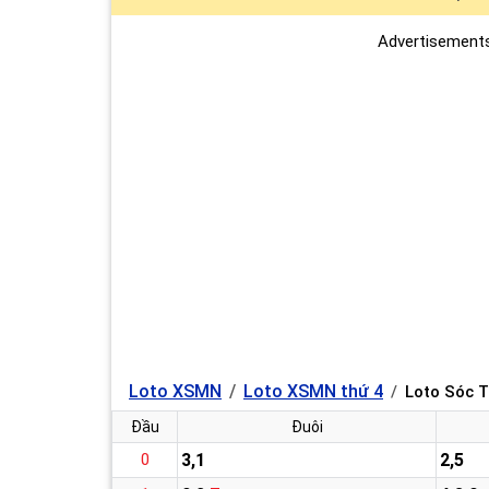
Advertisement
Loto XSMN
Loto XSMN thứ 4
Loto Sóc 
Đầu
Đuôi
0
3,1
2,5