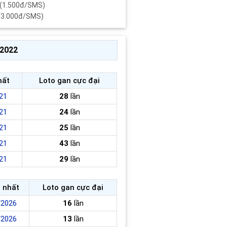
(1.500đ/SMS)
(3.000đ/SMS)
/2022
hất
Loto gan cực đại
21
28
lần
21
24
lần
21
25
lần
21
43
lần
21
29
lần
 nhất
Loto gan cực đại
/2026
16
lần
/2026
13
lần