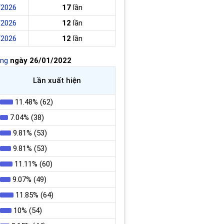
/2026
17
lần
/2026
12
lần
/2026
12
lần
ăng
ngày 26/01/2022
Lần xuất hiện
11.48% (62)
7.04% (38)
9.81% (53)
9.81% (53)
11.11% (60)
9.07% (49)
11.85% (64)
10% (54)