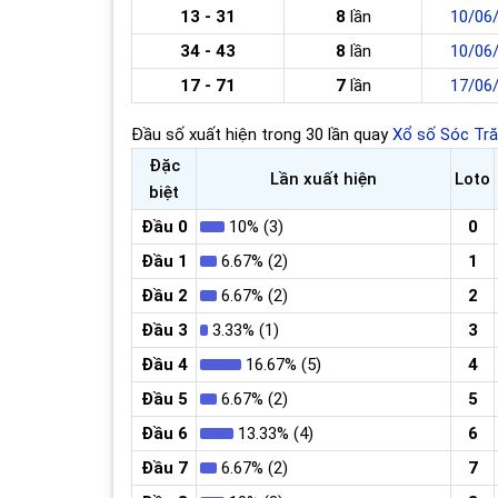
13 - 31
8
lần
10/06
34 - 43
8
lần
10/06
17 - 71
7
lần
17/06
Đầu số xuất hiện trong 30 lần quay
Xổ số Sóc Tr
Đặc
Lần xuất hiện
Loto
biệt
Đầu 0
10% (3)
0
Đầu 1
6.67% (2)
1
Đầu 2
6.67% (2)
2
Đầu 3
3.33% (1)
3
Đầu 4
16.67% (5)
4
Đầu 5
6.67% (2)
5
Đầu 6
13.33% (4)
6
Đầu 7
6.67% (2)
7