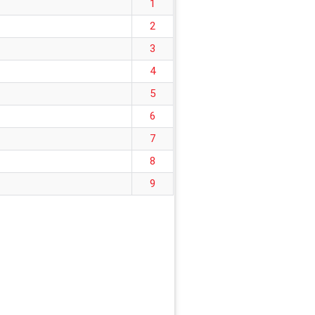
1
2
3
4
5
6
7
8
9