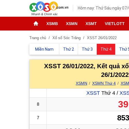
Hôm nay: Thứ Sáu ngày 07
XSMB
XSMN
XSMT
VIETLOTT
Trang chủ
Xổ số Sóc Trăng
XSST 26/01/2022
Miền Nam
Thứ 2
Thứ 3
Thứ 4
Thứ 
XSST 26/01/2022, Kết quả x
26/1/2022
XSMN
XSMN Thứ 4
XSM
XSST
Thứ 4 /
XSS
39
8
85
7