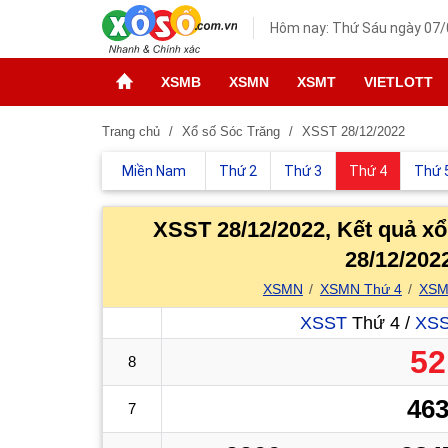
Hôm nay: Thứ Sáu ngày 07
XSMB
XSMN
XSMT
VIETLOTT
Trang chủ
Xổ số Sóc Trăng
XSST 28/12/2022
Miền Nam
Thứ 2
Thứ 3
Thứ 4
Thứ 
XSST 28/12/2022, Kết quả x
28/12/202
XSMN
XSMN Thứ 4
XSM
XSST
Thứ 4 /
XSS
52
8
46
7