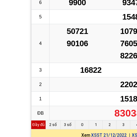
9900
934
6
154
5
50721
107
90106
760
4
822
16822
3
220
2
151
1
8303
ĐB
Đầy đủ
2 số
3 số
0
1
2
3
Xem
XSST 21/12/2022
XS