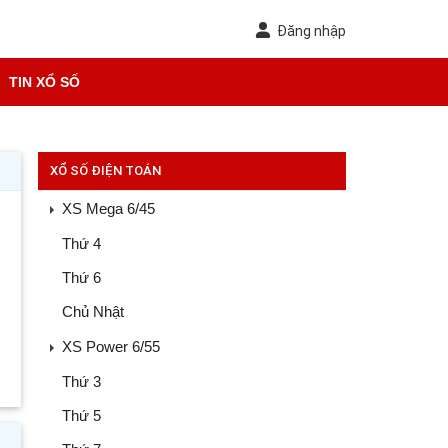
Đăng nhập
TIN XỔ SỐ
XỔ SỐ ĐIỆN TOÁN
XS Mega 6/45
Thứ 4
Thứ 6
Chủ Nhật
XS Power 6/55
Thứ 3
Thứ 5