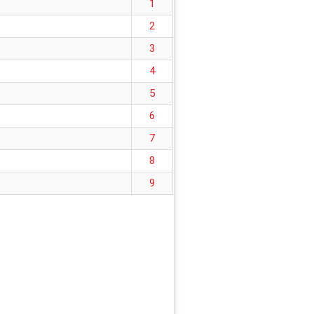
1
2
3
4
5
6
7
8
9