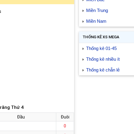
Miền Trung
s
Miền Nam
THỐNG KÊ XS MEGA
Thống kê 01-45
Thống kê nhiều ít
Thống kê chẵn lẻ
Trăng Thứ 4
Đầu
Đuôi
0