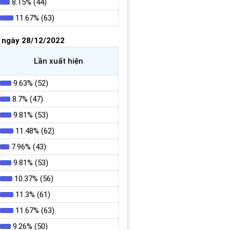
8.15% (44)
11.67% (63)
ngày 28/12/2022
Lần xuất hiện
9.63% (52)
8.7% (47)
9.81% (53)
11.48% (62)
7.96% (43)
9.81% (53)
10.37% (56)
11.3% (61)
11.67% (63)
9.26% (50)