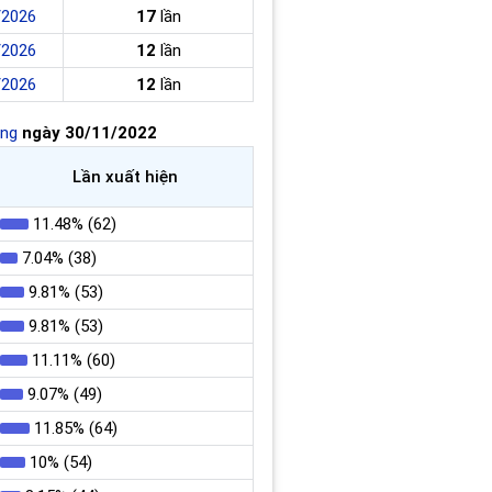
/2026
17
lần
/2026
12
lần
/2026
12
lần
ăng
ngày 30/11/2022
Lần xuất hiện
11.48% (62)
7.04% (38)
9.81% (53)
9.81% (53)
11.11% (60)
9.07% (49)
11.85% (64)
10% (54)