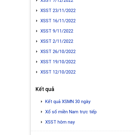
XSST 7/12/2022
XSST 23/11/2022
XSST 16/11/2022
XSST 9/11/2022
XSST 2/11/2022
XSST 26/10/2022
XSST 19/10/2022
XSST 12/10/2022
Kết quả
Kết quả XSMN 30 ngày
Xổ số miền Nam trực tiếp
XSST hôm nay