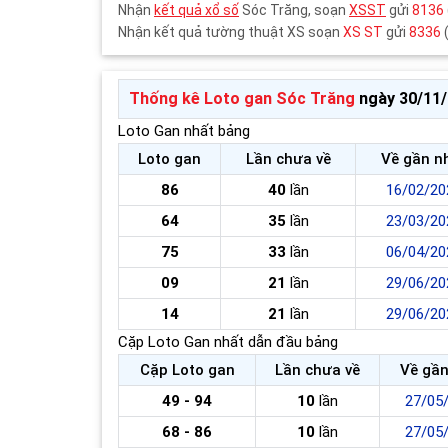
Nhận
kết quả xổ số
Sóc Trăng, soạn
XSST
gửi
8136
Nhận kết quả tường thuật XS soạn
XS ST
gửi
8336
Thống kê Loto gan Sóc Trăng
ngày 30/11
Loto Gan nhất bảng
Loto gan
Lần chưa về
Về gần n
86
40
lần
16/02/20
64
35
lần
23/03/20
75
33
lần
06/04/20
09
21
lần
29/06/20
14
21
lần
29/06/20
Cặp Loto Gan nhất dẫn đầu bảng
Cặp Loto gan
Lần chưa về
Về gần
49 - 94
10
lần
27/05
68 - 86
10
lần
27/05