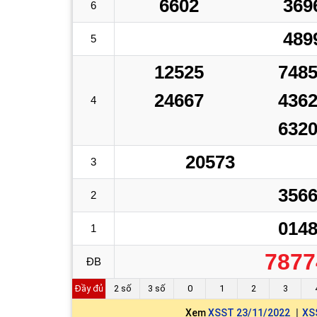
6602
369
6
489
5
12525
748
24667
436
4
632
20573
3
356
2
014
1
7877
ĐB
Đầy đủ
2 số
3 số
0
1
2
3
Xem
XSST 23/11/2022
XS