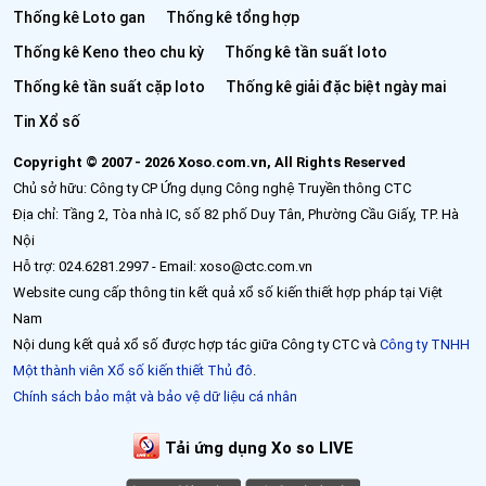
Thống kê Loto gan
Thống kê tổng hợp
Thống kê Keno theo chu kỳ
Thống kê tần suất loto
Thống kê tần suất cặp loto
Thống kê giải đặc biệt ngày mai
Tin Xổ số
Copyright © 2007 - 2026 Xoso.com.vn, All Rights Reserved
Chủ sở hữu: Công ty CP Ứng dụng Công nghệ Truyền thông CTC
Địa chỉ: Tầng 2, Tòa nhà IC, số 82 phố Duy Tân, Phường Cầu Giấy, TP. Hà
Nội
Hỗ trợ: 024.6281.2997 - Email: xoso@ctc.com.vn
Website cung cấp thông tin kết quả xổ số kiến thiết hợp pháp tại Việt
Nam
Nội dung kết quả xổ số được hợp tác giữa Công ty CTC và
Công ty TNHH
Một thành viên Xổ số kiến thiết Thủ đô
.
Chính sách bảo mật và bảo vệ dữ liệu cá nhân
Tải ứng dụng Xo so LIVE