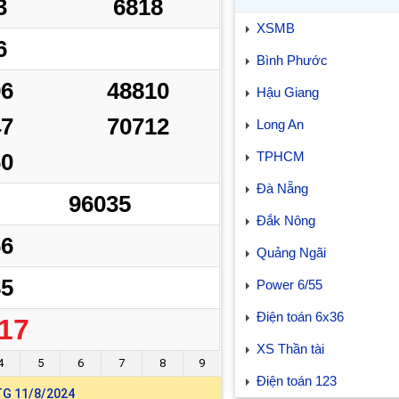
3
6818
XSMB
6
Bình Phước
96
48810
Hậu Giang
47
70712
Long An
60
TPHCM
Đà Nẵng
96035
Đắk Nông
66
Quảng Ngãi
85
Power 6/55
Điện toán 6x36
17
XS Thần tài
4
5
6
7
8
9
Điện toán 123
G 11/8/2024