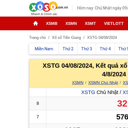
Hôm nay: Chủ Nhật ngày 0
XSMB
XSMN
XSMT
VIETLOTT
Trang chủ
Xổ số Tiền Giang
XSTG 04/08/2024
Miền Nam
Thứ 2
Thứ 3
Thứ 4
Thứ 
XSTG 04/08/2024, Kết quả xổ
4/8/2024
XSMN
XSMN Chủ Nhật
XS
XSTG
Chủ Nhật /
XS
32
8
57
7