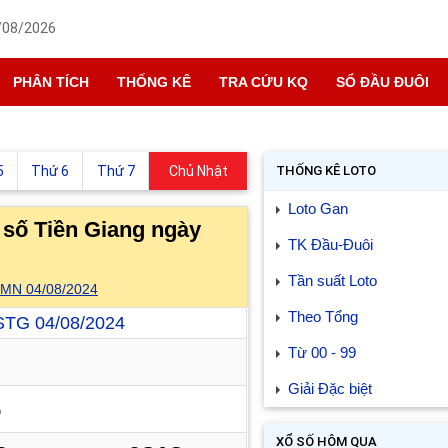
9/08/2026
PHÂN TÍCH
THỐNG KÊ
TRA CỨU KQ
SỔ ĐẦU ĐUÔI
5
Thứ 6
Thứ 7
Chủ Nhật
THỐNG KÊ LOTO
Loto Gan
 số Tiền Giang ngày
TK Đầu-Đuôi
Tần suất Loto
MN 04/08/2024
Theo Tổng
TG 04/08/2024
Từ 00 - 99
Giải Đặc biệt
6
XỔ SỐ HÔM QUA