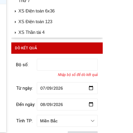
Thứ 7
XS Điện toán 6x36
XS Điện toán 123
XS Thần tài 4
DÒ KẾT QUẢ
Bộ số:
Nhập bộ số để dò kết quả
Từ ngày:
Đến ngày:
Tỉnh TP: