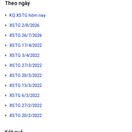
Theo ngày
KQ XSTG hôm nay
XSTG 2/8/2026
XSTG 26/7/2026
XSTG 17/4/2022
XSTG 3/4/2022
XSTG 27/3/2022
XSTG 20/3/2022
XSTG 13/3/2022
XSTG 6/3/2022
XSTG 27/2/2022
XSTG 20/2/2022