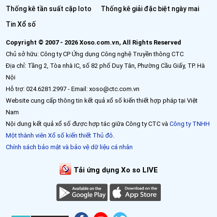
Thống kê tần suất cặp loto
Thống kê giải đặc biệt ngày mai
Tin Xổ số
Copyright © 2007 - 2026 Xoso.com.vn, All Rights Reserved
Chủ sở hữu: Công ty CP Ứng dụng Công nghệ Truyền thông CTC
Địa chỉ: Tầng 2, Tòa nhà IC, số 82 phố Duy Tân, Phường Cầu Giấy, TP. Hà
Nội
Hỗ trợ: 024.6281.2997 - Email: xoso@ctc.com.vn
Website cung cấp thông tin kết quả xổ số kiến thiết hợp pháp tại Việt
Nam
Nội dung kết quả xổ số được hợp tác giữa Công ty CTC và
Công ty TNHH
Một thành viên Xổ số kiến thiết Thủ đô
.
Chính sách bảo mật và bảo vệ dữ liệu cá nhân
Tải ứng dụng Xo so LIVE