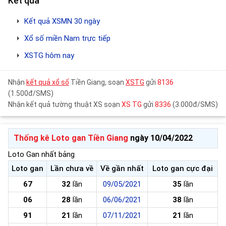
Kết quả
Kết quả XSMN 30 ngày
Xổ số miền Nam trực tiếp
XSTG hôm nay
Nhận
kết quả xổ số
Tiền Giang, soạn
XSTG
gửi
8136
(1.500đ/SMS)
Nhận kết quả tường thuật XS soạn
XS TG
gửi
8336
(3.000đ/SMS)
Thống kê Loto gan Tiền Giang
ngày 10/04/2022
Loto Gan nhất bảng
Loto gan
Lần chưa về
Về gần nhất
Loto gan cực đại
67
32
lần
09/05/2021
35
lần
06
28
lần
06/06/2021
38
lần
91
21
lần
07/11/2021
21
lần