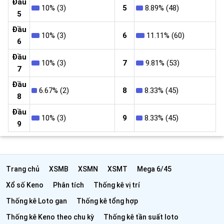
Đầu
10% (3)
5
8.89% (48)
5
Đầu
10% (3)
6
11.11% (60)
6
Đầu
10% (3)
7
9.81% (53)
7
Đầu
6.67% (2)
8
8.33% (45)
8
Đầu
10% (3)
9
8.33% (45)
9
Trang chủ
XSMB
XSMN
XSMT
Mega 6/45
Xổ số Keno
Phân tích
Thống kê vị trí
Thống kê Loto gan
Thống kê tổng hợp
Thống kê Keno theo chu kỳ
Thống kê tần suất loto