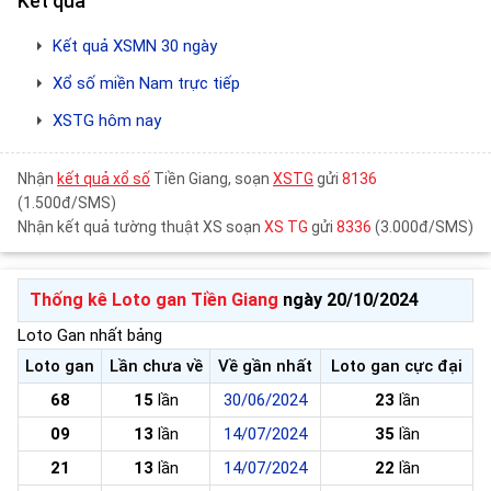
Kết quả
Kết quả XSMN 30 ngày
Xổ số miền Nam trực tiếp
XSTG hôm nay
Nhận
kết quả xổ số
Tiền Giang, soạn
XSTG
gửi
8136
(1.500đ/SMS)
Nhận kết quả tường thuật XS soạn
XS TG
gửi
8336
(3.000đ/SMS)
Thống kê Loto gan Tiền Giang
ngày 20/10/2024
Loto Gan nhất bảng
Loto gan
Lần chưa về
Về gần nhất
Loto gan cực đại
68
15
lần
30/06/2024
23
lần
09
13
lần
14/07/2024
35
lần
21
13
lần
14/07/2024
22
lần