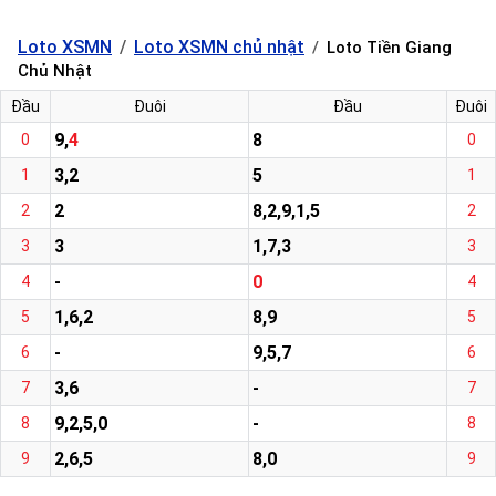
Loto XSMN
Loto XSMN chủ nhật
Loto Tiền Giang
Chủ Nhật
Đầu
Đuôi
Đầu
Đuôi
9,
4
8
0
0
3,2
5
1
1
2
8,2,9,1,5
2
2
3
1,7,3
3
3
-
0
4
4
1,6,2
8,9
5
5
-
9,5,7
6
6
3,6
-
7
7
9,2,5,0
-
8
8
2,6,5
8,0
9
9