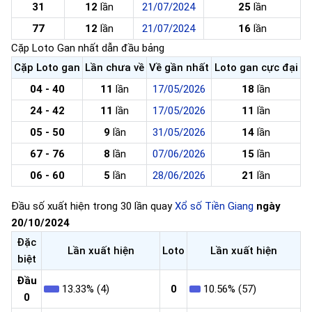
31
12
lần
21/07/2024
25
lần
77
12
lần
21/07/2024
16
lần
Cặp Loto Gan nhất dẫn đầu bảng
Cặp Loto gan
Lần chưa về
Về gần nhất
Loto gan cực đại
04 - 40
11
lần
17/05/2026
18
lần
24 - 42
11
lần
17/05/2026
11
lần
05 - 50
9
lần
31/05/2026
14
lần
67 - 76
8
lần
07/06/2026
15
lần
06 - 60
5
lần
28/06/2026
21
lần
Đầu số xuất hiện trong 30 lần quay
Xổ số Tiền Giang
ngày
20/10/2024
Đặc
Lần xuất hiện
Loto
Lần xuất hiện
biệt
Đầu
13.33% (4)
0
10.56% (57)
0