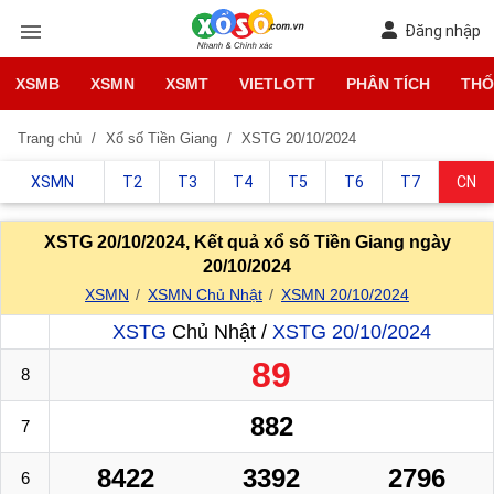
Đăng nhập
XSMB
XSMN
XSMT
VIETLOTT
PHÂN TÍCH
THỐ
Trang chủ
Xổ số Tiền Giang
XSTG 20/10/2024
XSMN
T2
T3
T4
T5
T6
T7
CN
XSTG 20/10/2024, Kết quả xổ số Tiền Giang ngày
20/10/2024
XSMN
XSMN Chủ Nhật
XSMN 20/10/2024
XSTG
Chủ Nhật /
XSTG 20/10/2024
89
8
882
7
8422
3392
2796
6