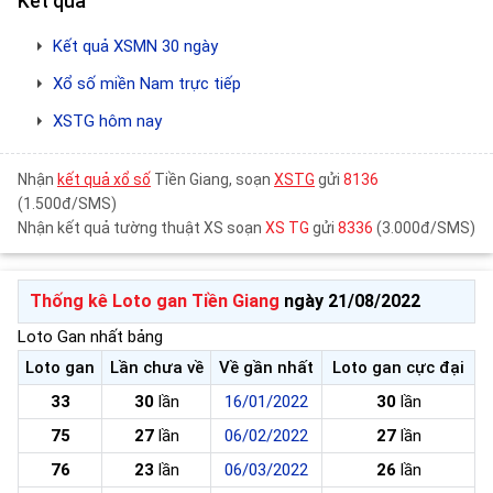
Kết quả
Kết quả XSMN 30 ngày
Xổ số miền Nam trực tiếp
XSTG hôm nay
Nhận
kết quả xổ số
Tiền Giang, soạn
XSTG
gửi
8136
(1.500đ/SMS)
Nhận kết quả tường thuật XS soạn
XS TG
gửi
8336
(3.000đ/SMS)
Thống kê Loto gan Tiền Giang
ngày 21/08/2022
Loto Gan nhất bảng
Loto gan
Lần chưa về
Về gần nhất
Loto gan cực đại
33
30
lần
16/01/2022
30
lần
75
27
lần
06/02/2022
27
lần
76
23
lần
06/03/2022
26
lần