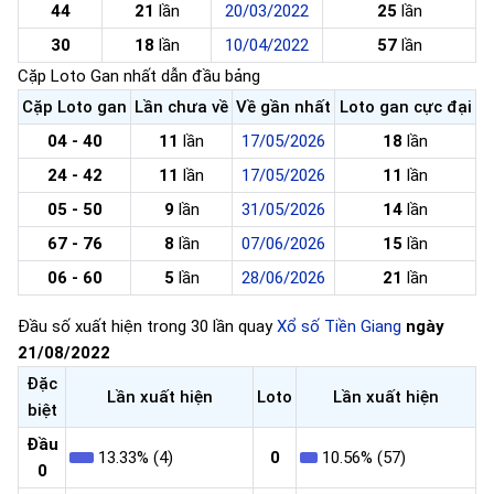
44
21
lần
20/03/2022
25
lần
30
18
lần
10/04/2022
57
lần
Cặp Loto Gan nhất dẫn đầu bảng
Cặp Loto gan
Lần chưa về
Về gần nhất
Loto gan cực đại
04 - 40
11
lần
17/05/2026
18
lần
24 - 42
11
lần
17/05/2026
11
lần
05 - 50
9
lần
31/05/2026
14
lần
67 - 76
8
lần
07/06/2026
15
lần
06 - 60
5
lần
28/06/2026
21
lần
Đầu số xuất hiện trong 30 lần quay
Xổ số Tiền Giang
ngày
21/08/2022
Đặc
Lần xuất hiện
Loto
Lần xuất hiện
biệt
Đầu
13.33% (4)
0
10.56% (57)
0