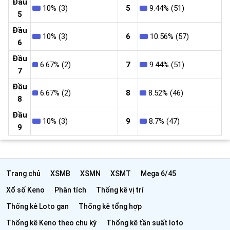
Đầu
10% (3)
5
9.44% (51)
5
Đầu
10% (3)
6
10.56% (57)
6
Đầu
6.67% (2)
7
9.44% (51)
7
Đầu
6.67% (2)
8
8.52% (46)
8
Đầu
10% (3)
9
8.7% (47)
9
Trang chủ
XSMB
XSMN
XSMT
Mega 6/45
Xổ số Keno
Phân tích
Thống kê vị trí
Thống kê Loto gan
Thống kê tổng hợp
Thống kê Keno theo chu kỳ
Thống kê tần suất loto