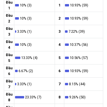
Đầu
10% (3)
1
10.93% (59)
1
Đầu
10% (3)
2
10.93% (59)
2
Đầu
3.33% (1)
3
7.22% (39)
3
Đầu
10% (3)
4
10.37% (56)
4
Đầu
13.33% (4)
5
10.56% (57)
5
Đầu
6.67% (2)
6
10.93% (59)
6
Đầu
3.33% (1)
7
8.15% (44)
7
Đầu
23.33% (7)
8
9.26% (50)
8