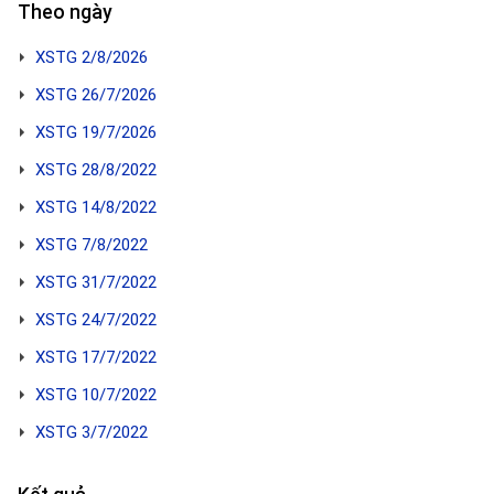
Theo ngày
XSTG 2/8/2026
XSTG 26/7/2026
XSTG 19/7/2026
XSTG 28/8/2022
XSTG 14/8/2022
XSTG 7/8/2022
XSTG 31/7/2022
XSTG 24/7/2022
XSTG 17/7/2022
XSTG 10/7/2022
XSTG 3/7/2022