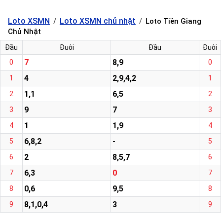
Loto XSMN
Loto XSMN chủ nhật
Loto Tiền Giang
Chủ Nhật
Đầu
Đuôi
Đầu
Đuôi
7
8,9
0
0
4
2,9,4,2
1
1
1,1
6,5
2
2
9
7
3
3
1
1,9
4
4
6,8,2
-
5
5
2
8,5,7
6
6
6,3
0
7
7
0,6
9,5
8
8
8,1,0,4
3
9
9