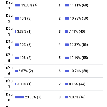
Đầu
13.33% (4)
1
11.11% (60)
1
Đầu
10% (3)
2
10.93% (59)
2
Đầu
3.33% (1)
3
7.41% (40)
3
Đầu
10% (3)
4
10.37% (56)
4
Đầu
10% (3)
5
10.19% (55)
5
Đầu
6.67% (2)
6
10.74% (58)
6
Đầu
3.33% (1)
7
8.15% (44)
7
Đầu
23.33% (7)
8
9.07% (49)
8