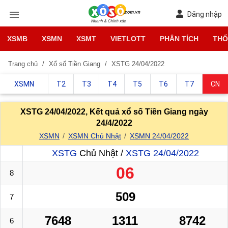
Đăng nhập
XSMB
XSMN
XSMT
VIETLOTT
PHÂN TÍCH
THỐ
Trang chủ
Xổ số Tiền Giang
XSTG 24/04/2022
XSMN
T2
T3
T4
T5
T6
T7
CN
XSTG 24/04/2022, Kết quả xổ số Tiền Giang ngày
24/4/2022
XSMN
XSMN Chủ Nhật
XSMN 24/04/2022
XSTG
Chủ Nhật /
XSTG 24/04/2022
06
8
509
7
7648
1311
8742
6