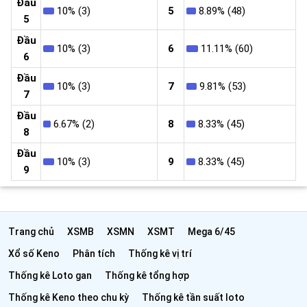
Đầu
10% (3)
5
8.89% (48)
5
Đầu
10% (3)
6
11.11% (60)
6
Đầu
10% (3)
7
9.81% (53)
7
Đầu
6.67% (2)
8
8.33% (45)
8
Đầu
10% (3)
9
8.33% (45)
9
Trang chủ
XSMB
XSMN
XSMT
Mega 6/45
Xổ số Keno
Phân tích
Thống kê vị trí
Thống kê Loto gan
Thống kê tổng hợp
Thống kê Keno theo chu kỳ
Thống kê tần suất loto