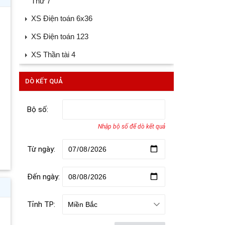
Thứ 7
XS Điện toán 6x36
XS Điện toán 123
XS Thần tài 4
DÒ KẾT QUẢ
Bộ số:
Nhập bộ số để dò kết quả
Từ ngày:
Đến ngày:
Tỉnh TP: