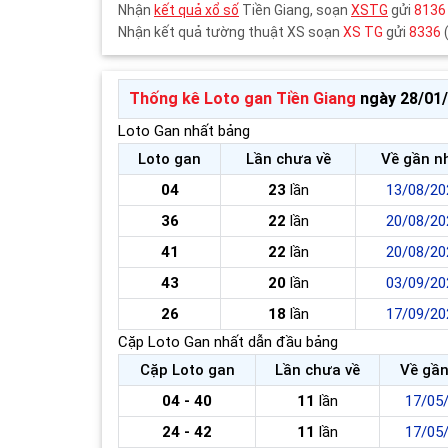
Nhận
kết quả xổ số
Tiền Giang, soạn
XSTG
gửi
8136
Nhận kết quả tường thuật XS soạn
XS TG
gửi
8336
Thống kê Loto gan Tiền Giang
ngày 28/01
Loto Gan nhất bảng
Loto gan
Lần chưa về
Về gần n
04
23
lần
13/08/20
36
22
lần
20/08/20
41
22
lần
20/08/20
43
20
lần
03/09/20
26
18
lần
17/09/20
Cặp Loto Gan nhất dẫn đầu bảng
Cặp Loto gan
Lần chưa về
Về gần
04 - 40
11
lần
17/05
24 - 42
11
lần
17/05