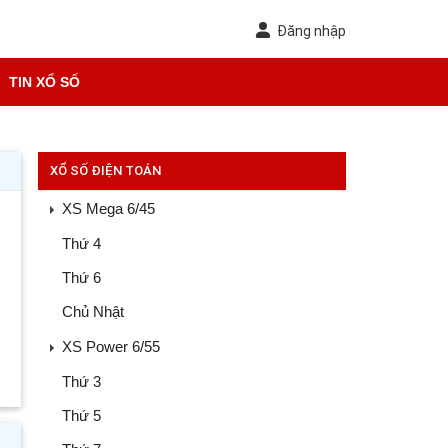
Đăng nhập
TIN XỔ SỐ
XỔ SỐ ĐIỆN TOÁN
XS Mega 6/45
Thứ 4
Thứ 6
Chủ Nhật
XS Power 6/55
Thứ 3
Thứ 5