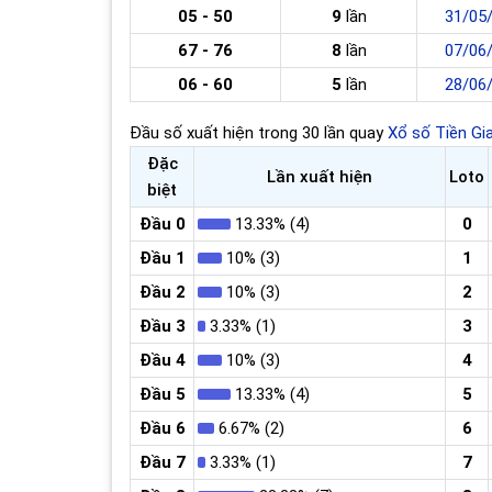
05 - 50
9
lần
31/05
67 - 76
8
lần
07/06
06 - 60
5
lần
28/06
Đầu số xuất hiện trong 30 lần quay
Xổ số Tiền Gi
Đặc
Lần xuất hiện
Loto
biệt
Đầu 0
13.33% (4)
0
Đầu 1
10% (3)
1
Đầu 2
10% (3)
2
Đầu 3
3.33% (1)
3
Đầu 4
10% (3)
4
Đầu 5
13.33% (4)
5
Đầu 6
6.67% (2)
6
Đầu 7
3.33% (1)
7