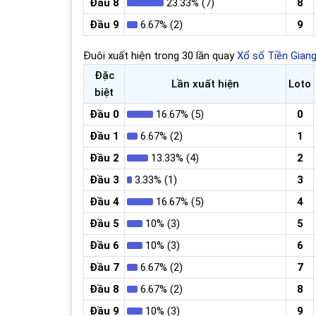
Đầu 8
23.33% (7)
8
Đầu 9
6.67% (2)
9
Đuôi xuất hiện trong 30 lần quay
Xổ số Tiền Gian
Đặc
Lần xuất hiện
Loto
biệt
Đầu 0
16.67% (5)
0
Đầu 1
6.67% (2)
1
Đầu 2
13.33% (4)
2
Đầu 3
3.33% (1)
3
Đầu 4
16.67% (5)
4
Đầu 5
10% (3)
5
Đầu 6
10% (3)
6
Đầu 7
6.67% (2)
7
Đầu 8
6.67% (2)
8
Đầu 9
10% (3)
9