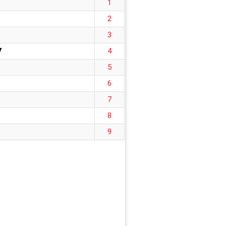
1
2
3
7
4
5
6
7
8
9