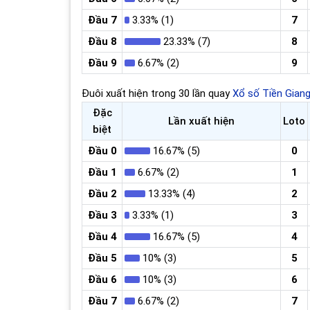
Đầu 7
3.33% (1)
7
Đầu 8
23.33% (7)
8
Đầu 9
6.67% (2)
9
Đuôi xuất hiện trong 30 lần quay
Xổ số Tiền Gian
Đặc
Lần xuất hiện
Loto
biệt
Đầu 0
16.67% (5)
0
Đầu 1
6.67% (2)
1
Đầu 2
13.33% (4)
2
Đầu 3
3.33% (1)
3
Đầu 4
16.67% (5)
4
Đầu 5
10% (3)
5
Đầu 6
10% (3)
6
Đầu 7
6.67% (2)
7