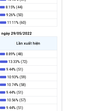
8.15% (44)
9.26% (50)
11.11% (60)
g
ngày 29/05/2022
Lần xuất hiện
8.89% (48)
13.33% (72)
9.44% (51)
10.93% (59)
10.74% (58)
9.44% (51)
10.56% (57)
9.44% (51)