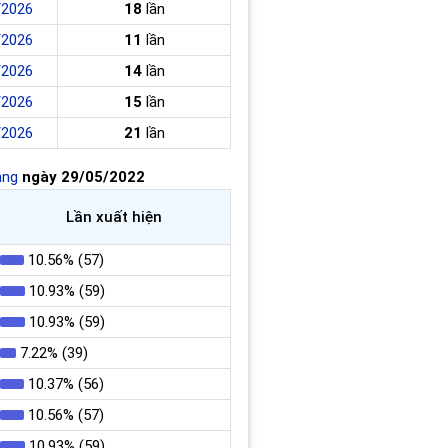
/2026
18
lần
/2026
11
lần
/2026
14
lần
/2026
15
lần
/2026
21
lần
ang
ngày 29/05/2022
Lần xuất hiện
10.56% (57)
10.93% (59)
10.93% (59)
7.22% (39)
10.37% (56)
10.56% (57)
10.93% (59)