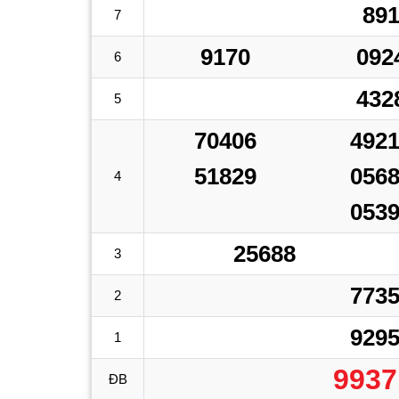
89
7
9170
092
6
432
5
70406
492
51829
056
4
053
25688
3
773
2
929
1
9937
ĐB