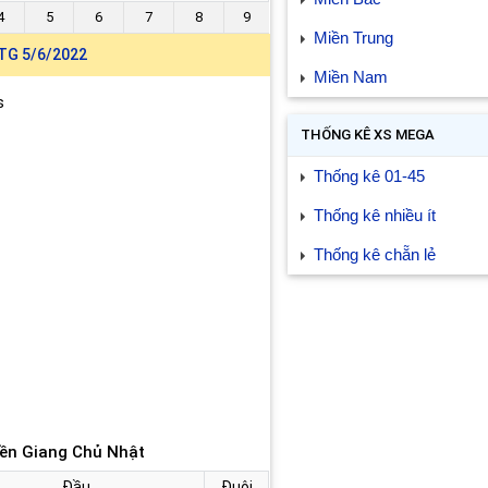
4
5
6
7
8
9
Miền Trung
TG 5/6/2022
Miền Nam
s
THỐNG KÊ XS MEGA
Thống kê 01-45
Thống kê nhiều ít
Thống kê chẵn lẻ
iền Giang Chủ Nhật
Đầu
Đuôi