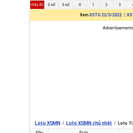
Đầy đủ
2 số
3 số
0
1
2
3
Xem
XSTG 22/5/2022
XS
Advertisement
Loto XSMN
Loto XSMN chủ nhật
Loto T
Đầu
Đuôi