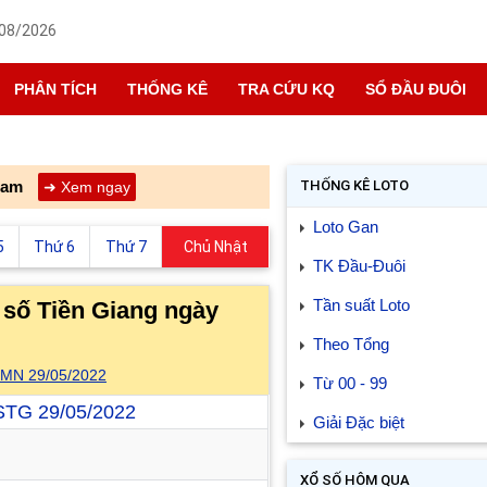
/08/2026
PHÂN TÍCH
THỐNG KÊ
TRA CỨU KQ
SỔ ĐẦU ĐUÔI
Nam
THỐNG KÊ LOTO
➜ Xem ngay
Loto Gan
5
Thứ 6
Thứ 7
Chủ Nhật
TK Đầu-Đuôi
Tần suất Loto
 số Tiền Giang ngày
Theo Tổng
MN 29/05/2022
Từ 00 - 99
TG 29/05/2022
Giải Đặc biệt
XỔ SỐ HÔM QUA