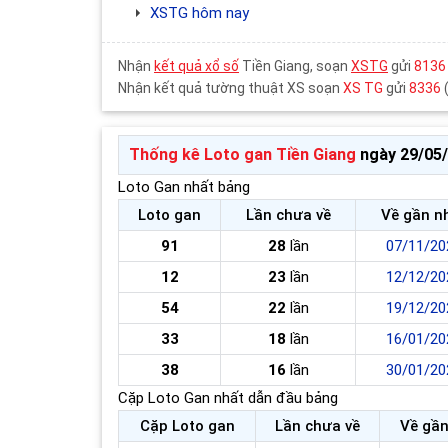
XSTG hôm nay
Nhận
kết quả xổ số
Tiền Giang, soạn
XSTG
gửi
8136
Nhận kết quả tường thuật XS soạn
XS TG
gửi
8336
Thống kê Loto gan Tiền Giang
ngày 29/05
Loto Gan nhất bảng
Loto gan
Lần chưa về
Về gần n
91
28
lần
07/11/20
12
23
lần
12/12/20
54
22
lần
19/12/20
33
18
lần
16/01/20
38
16
lần
30/01/20
Cặp Loto Gan nhất dẫn đầu bảng
Cặp Loto gan
Lần chưa về
Về gần