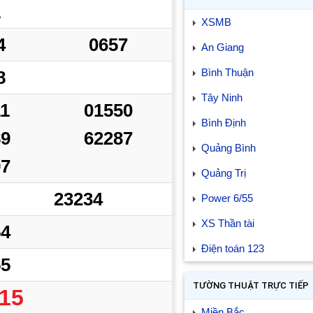
1
XSMB
4
0657
An Giang
Bình Thuận
8
Tây Ninh
11
01550
Bình Định
89
62287
Quảng Bình
97
Quảng Trị
23234
Power 6/55
XS Thần tài
54
Điện toán 123
55
TƯỜNG THUẬT TRỰC TIẾP
15
Miền Bắc