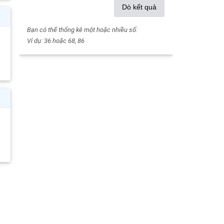
Dò kết quả
Bạn có thể thống kê một hoặc nhiều số:
Ví dụ: 36 hoặc 68, 86