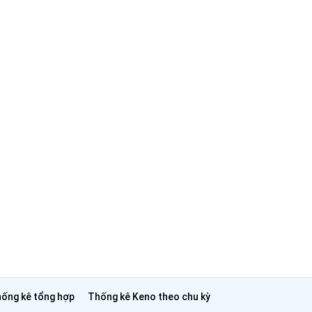
ống kê tổng hợp
Thống kê Keno theo chu kỳ