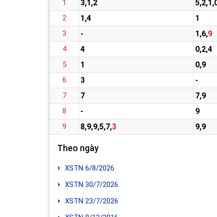
1
3,1,2
5,2,1,
2
1,4
1
3
-
1,6,
9
4
4
0,2,4
5
1
0,9
6
3
-
7
7
7,9
8
-
9
9
8,9,9,5,7,
3
9,9
Theo ngày
XSTN 6/8/2026
XSTN 30/7/2026
XSTN 23/7/2026