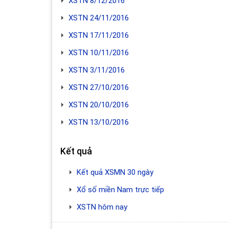
XSTN 8/12/2016
XSTN 24/11/2016
XSTN 17/11/2016
XSTN 10/11/2016
XSTN 3/11/2016
XSTN 27/10/2016
XSTN 20/10/2016
XSTN 13/10/2016
Kết quả
Kết quả XSMN 30 ngày
Xổ số miền Nam trực tiếp
XSTN hôm nay