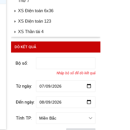
Thứ 7
XS Điện toán 6x36
XS Điện toán 123
XS Thần tài 4
DÒ KẾT QUẢ
Bộ số:
Nhập bộ số để dò kết quả
Từ ngày:
Đến ngày:
Tỉnh TP: