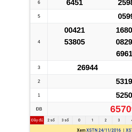
6451
259
6
059
5
00421
168
53805
082
4
696
26944
3
531
2
525
1
6570
ĐB
Đầy đủ
2 số
3 số
0
1
2
3
Xem
XSTN 24/11/2016
XS