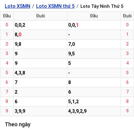
Loto XSMN
Loto XSMN thứ 5
Loto Tây Ninh Thứ 5
Đầu
Đuôi
Đầu
Đuôi
0,0,2
0,0,
1
0
0
8,
0
-
1
1
9,8
7,0
2
2
9
9,5
3
3
9
5
4
4
4,3,8
-
5
5
7
8
6
6
2
6
7
7
6
5,1,2
8
8
3,9,9
4,3,9,2,9
9
9
Theo ngày