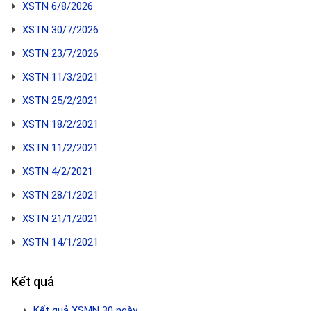
XSTN 6/8/2026
XSTN 30/7/2026
XSTN 23/7/2026
XSTN 11/3/2021
XSTN 25/2/2021
XSTN 18/2/2021
XSTN 11/2/2021
XSTN 4/2/2021
XSTN 28/1/2021
XSTN 21/1/2021
XSTN 14/1/2021
Kết quả
Kết quả XSMN 30 ngày