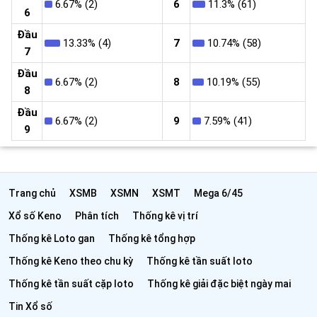
6.67% (2)
6
11.3% (61)
6
Đầu
13.33% (4)
7
10.74% (58)
7
Đầu
6.67% (2)
8
10.19% (55)
8
Đầu
6.67% (2)
9
7.59% (41)
9
Trang chủ
XSMB
XSMN
XSMT
Mega 6/45
Xổ số Keno
Phân tích
Thống kê vị trí
Thống kê Loto gan
Thống kê tổng hợp
Thống kê Keno theo chu kỳ
Thống kê tần suất loto
Thống kê tần suất cặp loto
Thống kê giải đặc biệt ngày mai
Tin Xổ số