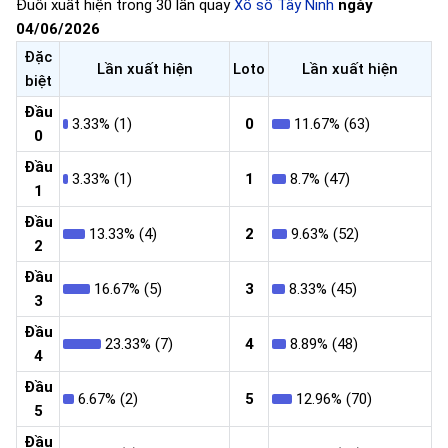
Đuôi xuất hiện trong 30 lần quay
Xổ số Tây Ninh
ngày
04/06/2026
Đặc
Lần xuất hiện
Loto
Lần xuất hiện
biệt
Đầu
3.33% (1)
0
11.67% (63)
0
Đầu
3.33% (1)
1
8.7% (47)
1
Đầu
13.33% (4)
2
9.63% (52)
2
Đầu
16.67% (5)
3
8.33% (45)
3
Đầu
23.33% (7)
4
8.89% (48)
4
Đầu
6.67% (2)
5
12.96% (70)
5
Đầu