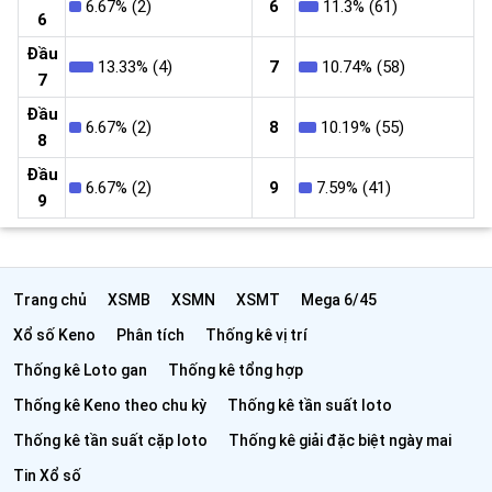
6.67% (2)
6
11.3% (61)
6
Đầu
13.33% (4)
7
10.74% (58)
7
Đầu
6.67% (2)
8
10.19% (55)
8
Đầu
6.67% (2)
9
7.59% (41)
9
Trang chủ
XSMB
XSMN
XSMT
Mega 6/45
Xổ số Keno
Phân tích
Thống kê vị trí
Thống kê Loto gan
Thống kê tổng hợp
Thống kê Keno theo chu kỳ
Thống kê tần suất loto
Thống kê tần suất cặp loto
Thống kê giải đặc biệt ngày mai
Tin Xổ số