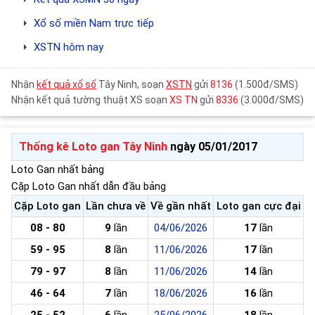
Xổ số miền Nam trực tiếp
XSTN hôm nay
Nhận
kết quả xổ số
Tây Ninh, soạn
XSTN
gửi
8136
(1.500đ/SMS)
Nhận kết quả tường thuật XS soạn
XS TN
gửi
8336
(3.000đ/SMS)
Thống kê Loto gan Tây Ninh
ngày 05/01/2017
Loto Gan nhất bảng
Cặp Loto Gan nhất dẫn đầu bảng
Cặp Loto gan
Lần chưa về
Về gần nhất
Loto gan cực đại
08 - 80
9
lần
04/06/2026
17
lần
59 - 95
8
lần
11/06/2026
17
lần
79 - 97
8
lần
11/06/2026
14
lần
46 - 64
7
lần
18/06/2026
16
lần