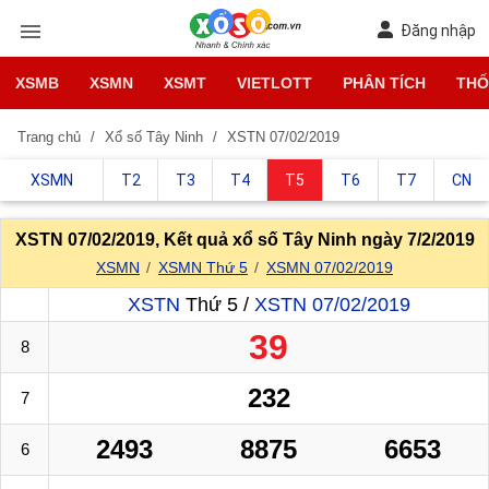
Đăng nhập
XSMB
XSMN
XSMT
VIETLOTT
PHÂN TÍCH
THỐ
Trang chủ
Xổ số Tây Ninh
XSTN 07/02/2019
XSMN
T2
T3
T4
T5
T6
T7
CN
XSTN 07/02/2019, Kết quả xổ số Tây Ninh ngày 7/2/2019
XSMN
XSMN Thứ 5
XSMN 07/02/2019
XSTN
Thứ 5 /
XSTN 07/02/2019
39
8
232
7
2493
8875
6653
6