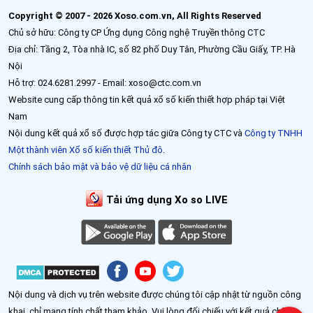
Copyright © 2007 - 2026 Xoso.com.vn, All Rights Reserved
Chủ sở hữu: Công ty CP Ứng dụng Công nghệ Truyền thông CTC
Địa chỉ: Tầng 2, Tòa nhà IC, số 82 phố Duy Tân, Phường Cầu Giấy, TP. Hà
Nội
Hỗ trợ: 024.6281.2997 - Email: xoso@ctc.com.vn
Website cung cấp thông tin kết quả xổ số kiến thiết hợp pháp tại Việt
Nam
Nội dung kết quả xổ số được hợp tác giữa Công ty CTC và
Công ty TNHH
Một thành viên Xổ số kiến thiết Thủ đô
.
Chính sách bảo mật và bảo vệ dữ liệu cá nhân
Tải ứng dụng Xo so LIVE
Nội dung và dịch vụ trên website được chúng tôi cập nhật từ nguồn công
khai, chỉ mang tính chất tham khảo. Vui lòng đối chiếu với kết quả chính