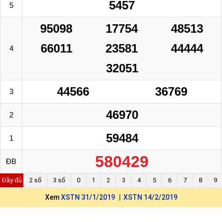
5457
5
95098
17754
48513
66011
23581
44444
4
32051
44566
36769
3
46970
2
59484
1
580429
ĐB
Đầy đủ
2 số
3 số
0
1
2
3
4
5
6
7
8
9
Xem
XSTN 31/1/2019
XSTN 14/2/2019