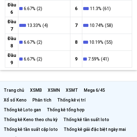
Đầu
6.67% (2)
6
11.3% (61)
6
Đầu
13.33% (4)
7
10.74% (58)
7
Đầu
6.67% (2)
8
10.19% (55)
8
Đầu
6.67% (2)
9
7.59% (41)
9
Trang chủ
XSMB
XSMN
XSMT
Mega 6/45
Xổ số Keno
Phân tích
Thống kê vị trí
Thống kê Loto gan
Thống kê tổng hợp
Thống kê Keno theo chu kỳ
Thống kê tần suất loto
Thống kê tần suất cặp loto
Thống kê giải đặc biệt ngày mai