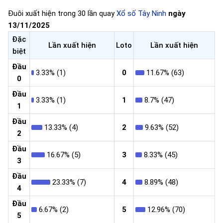
Đuôi xuất hiện trong 30 lần quay
Xổ số Tây Ninh
ngày
13/11/2025
Đặc
Lần xuất hiện
Loto
Lần xuất hiện
biệt
Đầu
3.33% (1)
0
11.67% (63)
0
Đầu
3.33% (1)
1
8.7% (47)
1
Đầu
13.33% (4)
2
9.63% (52)
2
Đầu
16.67% (5)
3
8.33% (45)
3
Đầu
23.33% (7)
4
8.89% (48)
4
Đầu
6.67% (2)
5
12.96% (70)
5