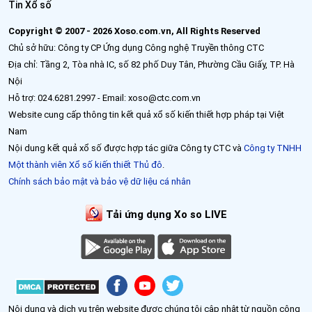
Tin Xổ số
Copyright © 2007 - 2026 Xoso.com.vn, All Rights Reserved
Chủ sở hữu: Công ty CP Ứng dụng Công nghệ Truyền thông CTC
Địa chỉ: Tầng 2, Tòa nhà IC, số 82 phố Duy Tân, Phường Cầu Giấy, TP. Hà
Nội
Hỗ trợ: 024.6281.2997 - Email: xoso@ctc.com.vn
Website cung cấp thông tin kết quả xổ số kiến thiết hợp pháp tại Việt
Nam
Nội dung kết quả xổ số được hợp tác giữa Công ty CTC và
Công ty TNHH
Một thành viên Xổ số kiến thiết Thủ đô
.
Chính sách bảo mật và bảo vệ dữ liệu cá nhân
Tải ứng dụng Xo so LIVE
Nội dung và dịch vụ trên website được chúng tôi cập nhật từ nguồn công