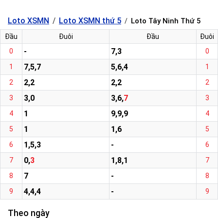
Loto XSMN
Loto XSMN thứ 5
Loto Tây Ninh Thứ 5
Đầu
Đuôi
Đầu
Đuôi
-
7,3
0
0
7,5,7
5,6,4
1
1
2,2
2,2
2
2
3,0
3,6,
7
3
3
1
9,9,9
4
4
1
1,6
5
5
1,5,3
-
6
6
0,
3
1,8,1
7
7
7
-
8
8
4,4,4
-
9
9
Theo ngày