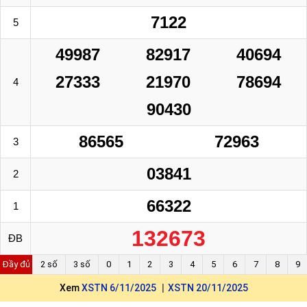
7122
5
49987
82917
40694
27333
21970
78694
4
90430
86565
72963
3
03841
2
66322
1
132673
ĐB
Đầy đủ
2 số
3 số
0
1
2
3
4
5
6
7
8
9
Xem
XSTN 6/11/2025
XSTN 20/11/2025