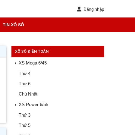
Đăng nhập
TIN XỔ SỐ
XỔ SỐ ĐIỆN TOÁN
XS Mega 6/45
Thứ 4
Thứ 6
Chủ Nhật
XS Power 6/55
Thứ 3
Thứ 5