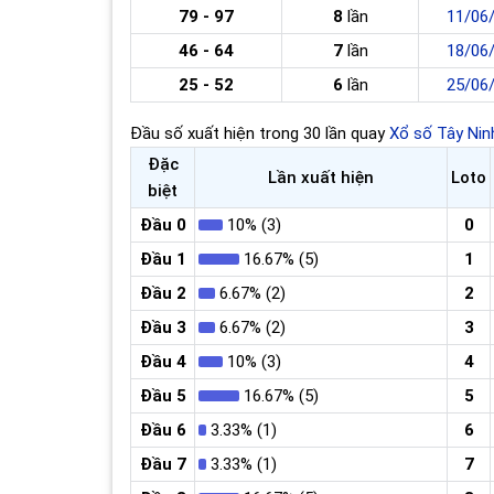
79 - 97
8
lần
11/06
46 - 64
7
lần
18/06
25 - 52
6
lần
25/06
Đầu số xuất hiện trong 30 lần quay
Xổ số Tây Nin
Đặc
Lần xuất hiện
Loto
biệt
Đầu 0
10% (3)
0
Đầu 1
16.67% (5)
1
Đầu 2
6.67% (2)
2
Đầu 3
6.67% (2)
3
Đầu 4
10% (3)
4
Đầu 5
16.67% (5)
5
Đầu 6
3.33% (1)
6
Đầu 7
3.33% (1)
7