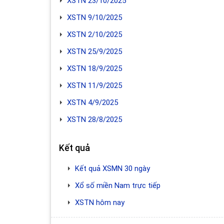
XSTN 23/10/2025
XSTN 9/10/2025
XSTN 2/10/2025
XSTN 25/9/2025
XSTN 18/9/2025
XSTN 11/9/2025
XSTN 4/9/2025
XSTN 28/8/2025
Kết quả
Kết quả XSMN 30 ngày
Xổ số miền Nam trực tiếp
XSTN hôm nay