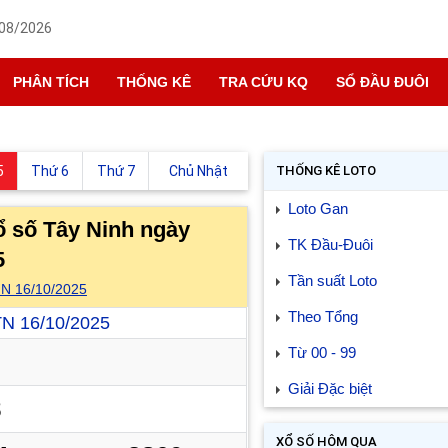
/08/2026
PHÂN TÍCH
THỐNG KÊ
TRA CỨU KQ
SỔ ĐẦU ĐUÔI
5
Thứ 6
Thứ 7
Chủ Nhật
THỐNG KÊ LOTO
Loto Gan
ổ số Tây Ninh ngày
TK Đầu-Đuôi
5
Tần suất Loto
N 16/10/2025
Theo Tổng
N 16/10/2025
Từ 00 - 99
Giải Đặc biệt
8
XỔ SỐ HÔM QUA