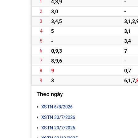
1
4,3,9
-
2
3,0
-
3
3,4,5
3,1,2,
4
5
3,1
5
-
3,4
6
0,9,3
7
7
8,9,6
-
8
9
0,7
9
3
6,1,7,
Theo ngày
XSTN 6/8/2026
XSTN 30/7/2026
XSTN 23/7/2026