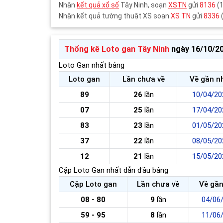
Nhận
kết quả xổ số
Tây Ninh, soạn
XSTN
gửi
8136
(
Nhận kết quả tường thuật XS soạn
XS TN
gửi
8336
Thống kê Loto gan Tây Ninh
ngày 16/10/2
Loto Gan nhất bảng
Loto gan
Lần chưa về
Về gần n
89
26
lần
10/04/20
07
25
lần
17/04/20
83
23
lần
01/05/20
37
22
lần
08/05/20
12
21
lần
15/05/20
Cặp Loto Gan nhất dẫn đầu bảng
Cặp Loto gan
Lần chưa về
Về gần
08 - 80
9
lần
04/06
59 - 95
8
lần
11/06