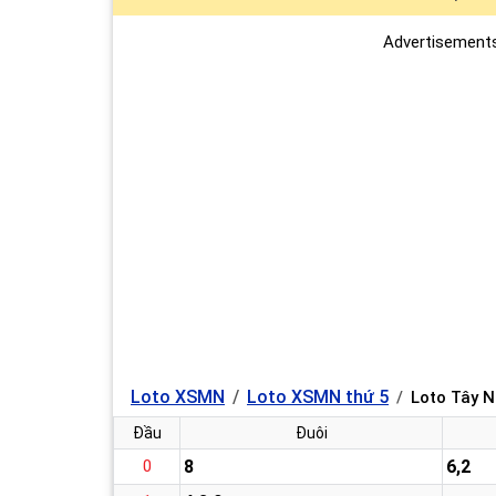
Advertisement
Loto XSMN
Loto XSMN thứ 5
Loto Tây N
Đầu
Đuôi
0
8
6,2