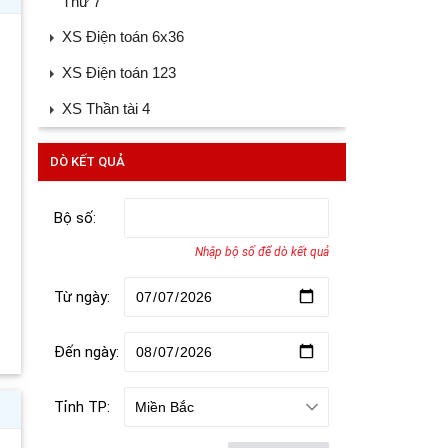
Thứ 7
XS Điện toán 6x36
XS Điện toán 123
XS Thần tài 4
DÒ KẾT QUẢ
Bộ số:
Nhập bộ số để dò kết quả
Từ ngày:
Đến ngày:
Tỉnh TP: