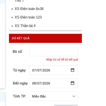
Thứ 7
XS Điện toán 6x36
XS Điện toán 123
XS Thần tài 4
DÒ KẾT QUẢ
Bộ số:
Nhập bộ số để dò kết quả
Từ ngày:
Đến ngày:
Tỉnh TP: