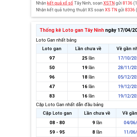
Nhận
kết quả xổ số
Tây Ninh, soạn
XSTN
gửi
8136
(
Nhận kết quả tường thuật XS soạn
XS TN
gửi
8336
Thống kê Loto gan Tây Ninh
ngày 17/04/2
Loto Gan nhất bảng
Loto gan
Lần chưa về
Về gần n
97
25
lần
17/10/20
50
19
lần
28/11/20
96
18
lần
05/12/20
47
16
lần
19/12/20
83
16
lần
19/12/20
Cặp Loto Gan nhất dẫn đầu bảng
Cặp Loto gan
Lần chưa về
Về gần
08 - 80
9
lần
04/06
59 - 95
8
lần
11/06