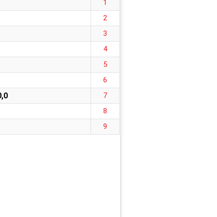
1
2
3
4
5
6
0,0
7
8
9