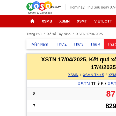
Hôm nay: Thứ Sáu ngày 07
XSMB
XSMN
XSMT
VIETLOTT
Trang chủ
Xổ số Tây Ninh
XSTN 17/04/2025
Miền Nam
Thứ 2
Thứ 3
Thứ 4
Thứ 
XSTN 17/04/2025, Kết quả x
17/4/2025
XSMN
XSMN Thứ 5
XSM
XSTN
Thứ 5 /
XST
87
8
82
7