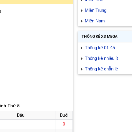
Miền Trung
s
Miền Nam
THỐNG KÊ XS MEGA
Thống kê 01-45
Thống kê nhiều ít
Thống kê chẵn lẻ
inh Thứ 5
Đầu
Đuôi
0