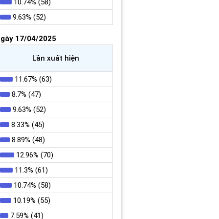
10.74% (58)
9.63% (52)
ngày 17/04/2025
Lần xuất hiện
11.67% (63)
8.7% (47)
9.63% (52)
8.33% (45)
8.89% (48)
12.96% (70)
11.3% (61)
10.74% (58)
10.19% (55)
7.59% (41)