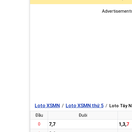
Advertisement
Loto XSMN
Loto XSMN thứ 5
Loto Tây N
Đầu
Đuôi
0
7,7
1,3,
7