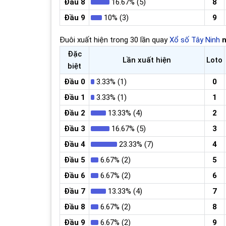
Đầu 8
16.67% (5)
8
Đầu 9
10% (3)
9
Đuôi xuất hiện trong 30 lần quay
Xổ số Tây Ninh
Đặc
Lần xuất hiện
Loto
biệt
Đầu 0
3.33% (1)
0
Đầu 1
3.33% (1)
1
Đầu 2
13.33% (4)
2
Đầu 3
16.67% (5)
3
Đầu 4
23.33% (7)
4
Đầu 5
6.67% (2)
5
Đầu 6
6.67% (2)
6
Đầu 7
13.33% (4)
7
Đầu 8
6.67% (2)
8
Đầu 9
6.67% (2)
9