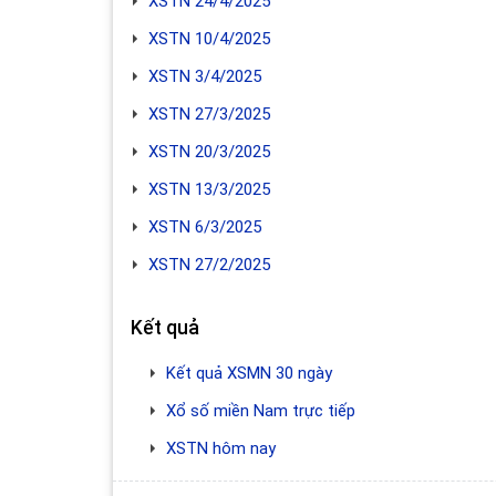
XSTN 24/4/2025
XSTN 10/4/2025
XSTN 3/4/2025
XSTN 27/3/2025
XSTN 20/3/2025
XSTN 13/3/2025
XSTN 6/3/2025
XSTN 27/2/2025
Kết quả
Kết quả XSMN 30 ngày
Xổ số miền Nam trực tiếp
XSTN hôm nay