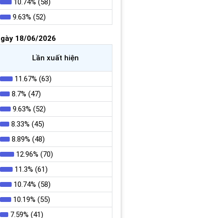
10.74% (58)
9.63% (52)
ngày 18/06/2026
Lần xuất hiện
11.67% (63)
8.7% (47)
9.63% (52)
8.33% (45)
8.89% (48)
12.96% (70)
11.3% (61)
10.74% (58)
10.19% (55)
7.59% (41)