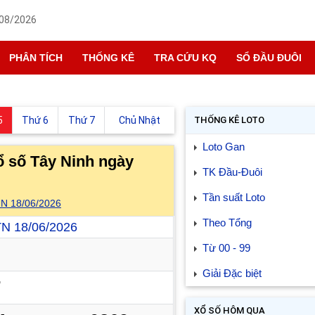
/08/2026
PHÂN TÍCH
THỐNG KÊ
TRA CỨU KQ
SỔ ĐẦU ĐUÔI
5
Thứ 6
Thứ 7
Chủ Nhật
THỐNG KÊ LOTO
Loto Gan
ổ số Tây Ninh ngày
TK Đầu-Đuôi
Tần suất Loto
N 18/06/2026
Theo Tổng
N 18/06/2026
Từ 00 - 99
Giải Đặc biệt
7
XỔ SỐ HÔM QUA