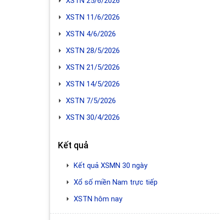
XSTN 25/6/2026
XSTN 11/6/2026
XSTN 4/6/2026
XSTN 28/5/2026
XSTN 21/5/2026
XSTN 14/5/2026
XSTN 7/5/2026
XSTN 30/4/2026
Kết quả
Kết quả XSMN 30 ngày
Xổ số miền Nam trực tiếp
XSTN hôm nay