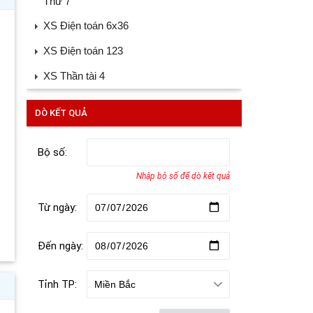
Thứ 7
XS Điện toán 6x36
XS Điện toán 123
XS Thần tài 4
DÒ KẾT QUẢ
Bộ số:
Nhập bộ số để dò kết quả
Từ ngày:
Đến ngày:
Tỉnh TP: