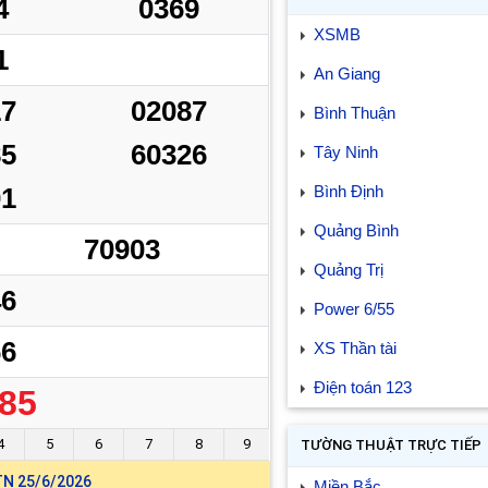
4
0369
XSMB
1
An Giang
17
02087
Bình Thuận
85
60326
Tây Ninh
01
Bình Định
Quảng Bình
70903
Quảng Trị
46
Power 6/55
66
XS Thần tài
Điện toán 123
85
4
5
6
7
8
9
TƯỜNG THUẬT TRỰC TIẾP
N 25/6/2026
Miền Bắc