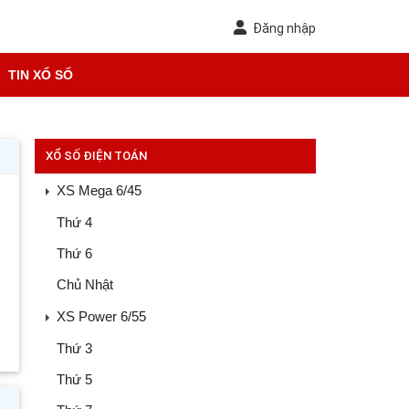
Đăng nhập
TIN XỔ SỐ
XỔ SỐ ĐIỆN TOÁN
XS Mega 6/45
Thứ 4
Thứ 6
Chủ Nhật
XS Power 6/55
Thứ 3
Thứ 5