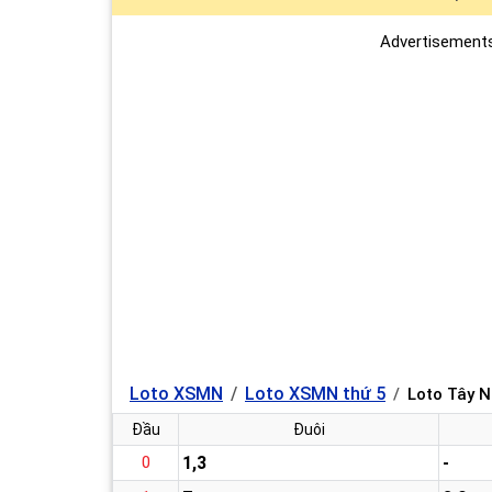
Advertisement
Loto XSMN
Loto XSMN thứ 5
Loto Tây N
Đầu
Đuôi
0
1,3
-