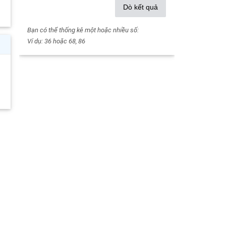
Dò kết quả
Bạn có thể thống kê một hoặc nhiều số:
Ví dụ: 36 hoặc 68, 86