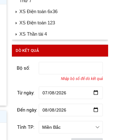
Thứ 7
XS Điện toán 6x36
XS Điện toán 123
XS Thần tài 4
DÒ KẾT QUẢ
Bộ số:
Nhập bộ số để dò kết quả
Từ ngày:
Đến ngày:
Tỉnh TP: