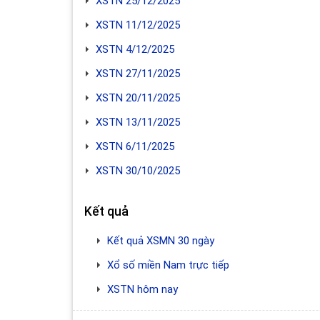
XSTN 25/12/2025
XSTN 11/12/2025
XSTN 4/12/2025
XSTN 27/11/2025
XSTN 20/11/2025
XSTN 13/11/2025
XSTN 6/11/2025
XSTN 30/10/2025
Kết quả
Kết quả XSMN 30 ngày
Xổ số miền Nam trực tiếp
XSTN hôm nay