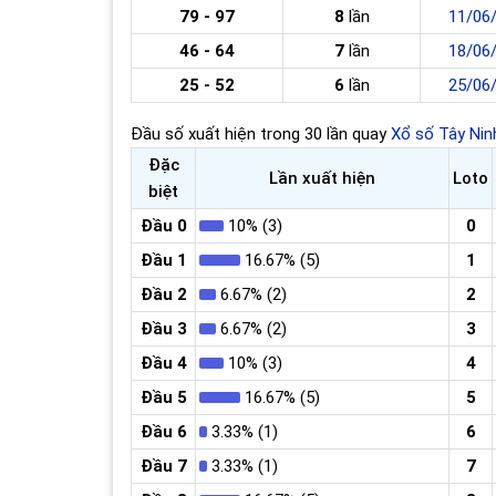
79 - 97
8
lần
11/06
46 - 64
7
lần
18/06
25 - 52
6
lần
25/06
Đầu số xuất hiện trong 30 lần quay
Xổ số Tây Nin
Đặc
Lần xuất hiện
Loto
biệt
Đầu 0
10% (3)
0
Đầu 1
16.67% (5)
1
Đầu 2
6.67% (2)
2
Đầu 3
6.67% (2)
3
Đầu 4
10% (3)
4
Đầu 5
16.67% (5)
5
Đầu 6
3.33% (1)
6
Đầu 7
3.33% (1)
7