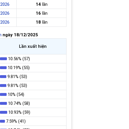
/2026
14
lần
/2026
16
lần
/2026
18
lần
h
ngày 18/12/2025
Lần xuất hiện
10.56% (57)
10.19% (55)
9.81% (53)
9.81% (53)
10% (54)
10.74% (58)
10.93% (59)
7.59% (41)