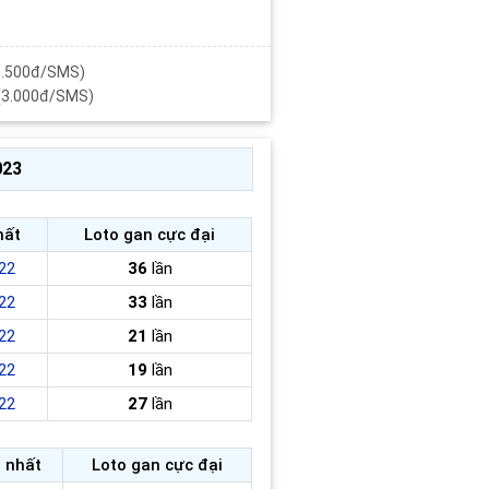
1.500đ/SMS)
(3.000đ/SMS)
023
hất
Loto gan cực đại
22
36
lần
22
33
lần
22
21
lần
22
19
lần
22
27
lần
 nhất
Loto gan cực đại