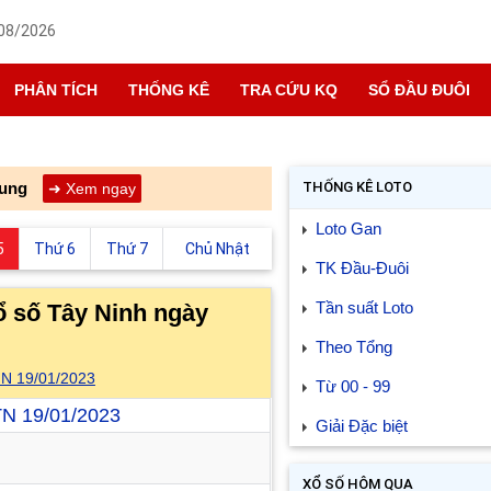
/08/2026
PHÂN TÍCH
THỐNG KÊ
TRA CỨU KQ
SỔ ĐẦU ĐUÔI
rung
THỐNG KÊ LOTO
➜ Xem ngay
Loto Gan
5
Thứ 6
Thứ 7
Chủ Nhật
TK Đầu-Đuôi
Tần suất Loto
ổ số Tây Ninh ngày
Theo Tổng
N 19/01/2023
Từ 00 - 99
N 19/01/2023
Giải Đặc biệt
XỔ SỐ HÔM QUA