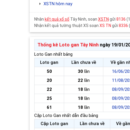
XSTN hôm nay
Nhận
kết quả xổ số
Tây Ninh, soạn
XSTN
gửi
8136
(
Nhận kết quả tường thuật XS soạn
XS TN
gửi
8336
Thống kê Loto gan Tây Ninh
ngày 19/01/2
Loto Gan nhất bảng
Loto gan
Lần chưa về
Về gần n
50
30
lần
16/06/20
20
22
lần
11/08/20
22
18
lần
08/09/20
25
18
lần
08/09/20
61
18
lần
08/09/20
Cặp Loto Gan nhất dẫn đầu bảng
Cặp Loto gan
Lần chưa về
Về gần