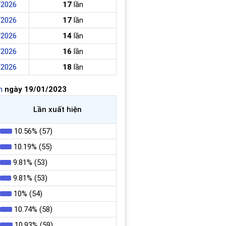
/2026
17
lần
/2026
17
lần
/2026
14
lần
/2026
16
lần
/2026
18
lần
h
ngày 19/01/2023
Lần xuất hiện
10.56% (57)
10.19% (55)
9.81% (53)
9.81% (53)
10% (54)
10.74% (58)
10.93% (59)