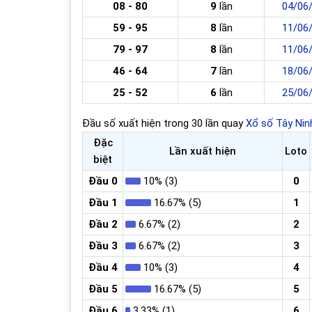
08 - 80
9
lần
04/06
59 - 95
8
lần
11/06
79 - 97
8
lần
11/06
46 - 64
7
lần
18/06
25 - 52
6
lần
25/06
Đầu số xuất hiện trong 30 lần quay
Xổ số Tây Nin
Đặc
Lần xuất hiện
Loto
biệt
Đầu 0
10% (3)
0
Đầu 1
16.67% (5)
1
Đầu 2
6.67% (2)
2
Đầu 3
6.67% (2)
3
Đầu 4
10% (3)
4
Đầu 5
16.67% (5)
5
Đầu 6
3.33% (1)
6