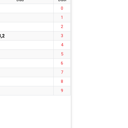
0
1
2
3,2
3
4
5
6
7
8
9