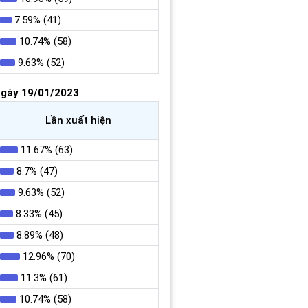
7.59% (41)
10.74% (58)
9.63% (52)
ngày 19/01/2023
Lần xuất hiện
11.67% (63)
8.7% (47)
9.63% (52)
8.33% (45)
8.89% (48)
12.96% (70)
11.3% (61)
10.74% (58)