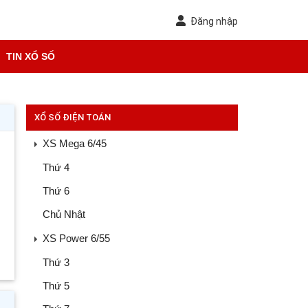
Đăng nhập
TIN XỔ SỐ
XỔ SỐ ĐIỆN TOÁN
XS Mega 6/45
Thứ 4
Thứ 6
Chủ Nhật
XS Power 6/55
Thứ 3
Thứ 5