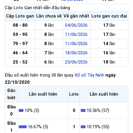
Cặp Loto Gan nhất dẫn đầu bảng
Cặp Loto gan
Lần chưa về
Về gần nhất
Loto gan cực đại
08 - 80
9
lần
04/06/2026
17
lần
59 - 95
8
lần
11/06/2026
17
lần
79 - 97
8
lần
11/06/2026
14
lần
46 - 64
7
lần
18/06/2026
16
lần
25 - 52
6
lần
25/06/2026
18
lần
Đầu số xuất hiện trong 30 lần quay
Xổ số Tây Ninh
ngày
22/10/2020
Đặc
Lần xuất hiện
Loto
Lần xuất hiện
biệt
Đầu
10% (3)
0
10.56% (57)
0
Đầu
16.67% (5)
1
10.19% (55)
1