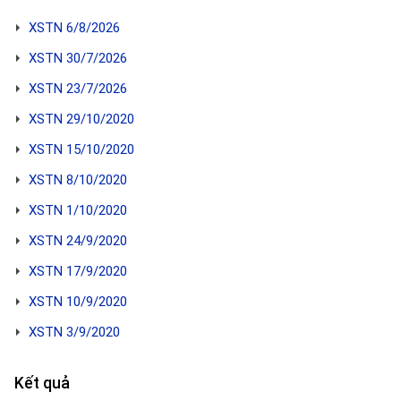
XSTN 6/8/2026
XSTN 30/7/2026
XSTN 23/7/2026
XSTN 29/10/2020
XSTN 15/10/2020
XSTN 8/10/2020
XSTN 1/10/2020
XSTN 24/9/2020
XSTN 17/9/2020
XSTN 10/9/2020
XSTN 3/9/2020
Kết quả