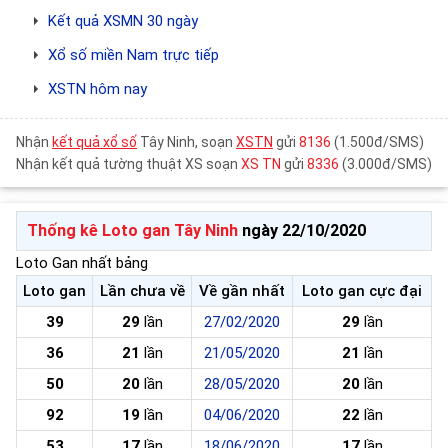
Kết quả XSMN 30 ngày
Xổ số miền Nam trực tiếp
XSTN hôm nay
Nhận
kết quả xổ số
Tây Ninh, soạn
XSTN
gửi
8136
(1.500đ/SMS)
Nhận kết quả tường thuật XS soạn
XS TN
gửi
8336
(3.000đ/SMS)
Thống kê Loto gan Tây Ninh
ngày 22/10/2020
Loto Gan nhất bảng
Loto gan
Lần chưa về
Về gần nhất
Loto gan cực đại
39
29
lần
27/02/2020
29
lần
36
21
lần
21/05/2020
21
lần
50
20
lần
28/05/2020
20
lần
92
19
lần
04/06/2020
22
lần
53
17
lần
18/06/2020
17
lần