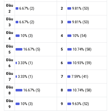
Đầu
6.67% (2)
2
9.81% (53)
2
Đầu
6.67% (2)
3
9.81% (53)
3
Đầu
10% (3)
4
10% (54)
4
Đầu
16.67% (5)
5
10.74% (58)
5
Đầu
3.33% (1)
6
10.93% (59)
6
Đầu
3.33% (1)
7
7.59% (41)
7
Đầu
16.67% (5)
8
10.74% (58)
8
Đầu
10% (3)
9
9.63% (52)
9