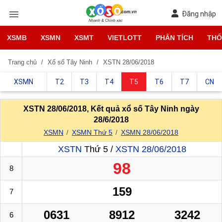
Đăng nhập
XSMB
XSMN
XSMT
VIETLOTT
PHÂN TÍCH
THỐ
Trang chủ
Xổ số Tây Ninh
XSTN 28/06/2018
XSMN
T2
T3
T4
T5
T6
T7
CN
XSTN 28/06/2018, Kết quả xổ số Tây Ninh ngày
28/6/2018
XSMN
XSMN Thứ 5
XSMN 28/06/2018
XSTN
Thứ 5 /
XSTN 28/06/2018
98
8
159
7
0631
8912
3242
6