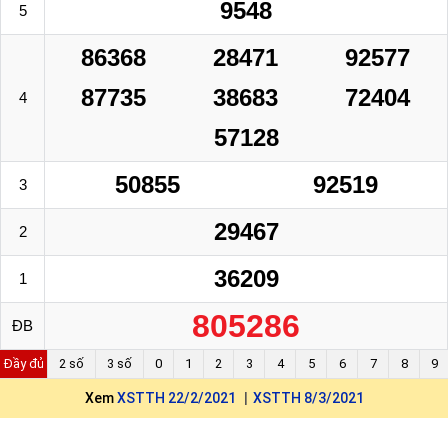
9548
5
86368
28471
92577
87735
38683
72404
4
57128
50855
92519
3
29467
2
36209
1
805286
ĐB
Đầy đủ
2 số
3 số
0
1
2
3
4
5
6
7
8
9
Xem
XSTTH 22/2/2021
XSTTH 8/3/2021