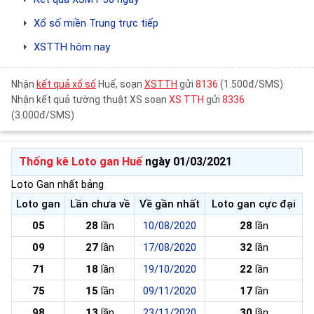
Xổ số miền Trung trực tiếp
XSTTH hôm nay
Nhận
kết quả xổ số
Huế, soạn
XSTTH
gửi
8136
(1.500đ/SMS)
Nhận kết quả tường thuật XS soạn
XS TTH
gửi
8336
(3.000đ/SMS)
Thống kê Loto gan Huế
ngày 01/03/2021
Loto Gan nhất bảng
Loto gan
Lần chưa về
Về gần nhất
Loto gan cực đại
05
28
lần
10/08/2020
28
lần
09
27
lần
17/08/2020
32
lần
71
18
lần
19/10/2020
22
lần
75
15
lần
09/11/2020
17
lần
98
13
lần
23/11/2020
30
lần