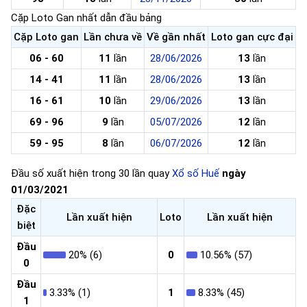
Cặp Loto Gan nhất dẫn đầu bảng
Cặp Loto gan
Lần chưa về
Về gần nhất
Loto gan cực đại
06 - 60
11
lần
28/06/2026
13
lần
14 - 41
11
lần
28/06/2026
13
lần
16 - 61
10
lần
29/06/2026
13
lần
69 - 96
9
lần
05/07/2026
12
lần
59 - 95
8
lần
06/07/2026
12
lần
Đầu số xuất hiện trong 30 lần quay
Xổ số Huế
ngày
01/03/2021
Đặc
Lần xuất hiện
Loto
Lần xuất hiện
biệt
Đầu
20% (6)
0
10.56% (57)
0
Đầu
3.33% (1)
1
8.33% (45)
1