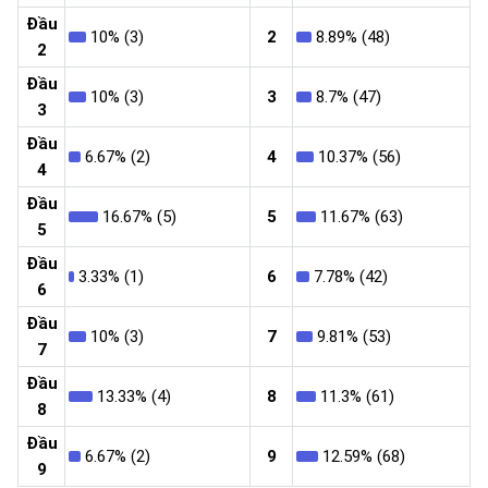
Đầu
10% (3)
2
8.89% (48)
2
Đầu
10% (3)
3
8.7% (47)
3
Đầu
6.67% (2)
4
10.37% (56)
4
Đầu
16.67% (5)
5
11.67% (63)
5
Đầu
3.33% (1)
6
7.78% (42)
6
Đầu
10% (3)
7
9.81% (53)
7
Đầu
13.33% (4)
8
11.3% (61)
8
Đầu
6.67% (2)
9
12.59% (68)
9