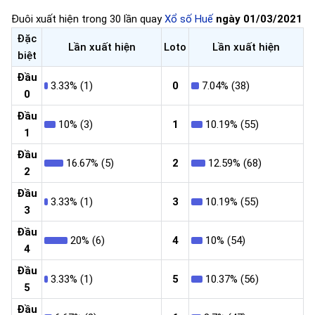
Đuôi xuất hiện trong 30 lần quay
Xổ số Huế
ngày 01/03/2021
Đặc
Lần xuất hiện
Loto
Lần xuất hiện
biệt
Đầu
3.33% (1)
0
7.04% (38)
0
Đầu
10% (3)
1
10.19% (55)
1
Đầu
16.67% (5)
2
12.59% (68)
2
Đầu
3.33% (1)
3
10.19% (55)
3
Đầu
20% (6)
4
10% (54)
4
Đầu
3.33% (1)
5
10.37% (56)
5
Đầu