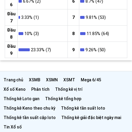
6.67% (2)
6
8.7% (47)
6
Đầu
3.33% (1)
7
9.81% (53)
7
Đầu
10% (3)
8
11.85% (64)
8
Đầu
23.33% (7)
9
9.26% (50)
9
Trang chủ
XSMB
XSMN
XSMT
Mega 6/45
Xổ số Keno
Phân tích
Thống kê vị trí
Thống kê Loto gan
Thống kê tổng hợp
Thống kê Keno theo chu kỳ
Thống kê tần suất loto
Thống kê tần suất cặp loto
Thống kê giải đặc biệt ngày mai
Tin Xổ số