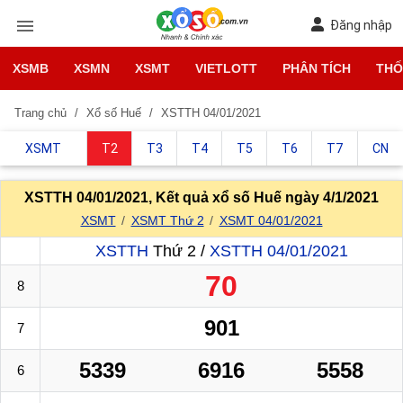
Đăng nhập
XSMB
XSMN
XSMT
VIETLOTT
PHÂN TÍCH
THỐ
Trang chủ
Xổ số Huế
XSTTH 04/01/2021
XSMT
T2
T3
T4
T5
T6
T7
CN
XSTTH 04/01/2021, Kết quả xổ số Huế ngày 4/1/2021
XSMT
XSMT Thứ 2
XSMT 04/01/2021
XSTTH
Thứ 2 /
XSTTH 04/01/2021
70
8
901
7
5339
6916
5558
6