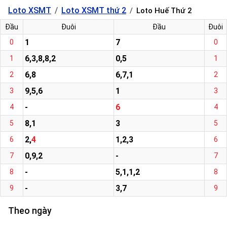
Loto XSMT
Loto XSMT thứ 2
Loto Huế Thứ 2
Đầu
Đuôi
Đầu
Đuôi
1
7
0
0
6,3,8,8,2
0,5
1
1
6,8
6,7,1
2
2
9,5,6
1
3
3
-
6
4
4
8,1
3
5
5
2,
4
1,2,3
6
6
0,9,2
-
7
7
-
5,1,1,2
8
8
-
3,7
9
9
Theo ngày