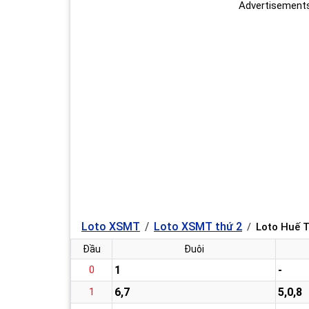
Advertisement
Loto XSMT
Loto XSMT thứ 2
Loto Huế 
Đầu
Đuôi
0
1
-
1
6,7
5,0,8