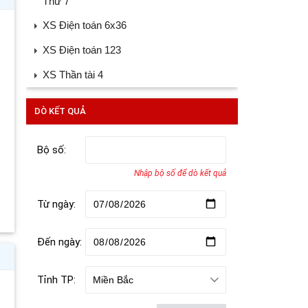
Thứ 7
XS Điện toán 6x36
XS Điện toán 123
XS Thần tài 4
DÒ KẾT QUẢ
Bộ số:
Nhập bộ số để dò kết quả
Từ ngày:
Đến ngày:
Tỉnh TP: