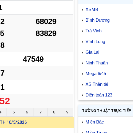
1
XSMB
52
68029
Bình Dương
Trà Vinh
45
83829
Vĩnh Long
38
Gia Lai
47549
Ninh Thuận
17
Mega 6/45
XS Thần tài
81
Điện toán 123
52
TƯỜNG THUẬT TRỰC TIẾP
4
5
6
7
8
9
Miền Bắc
TH 10/5/2026
Miền Trung