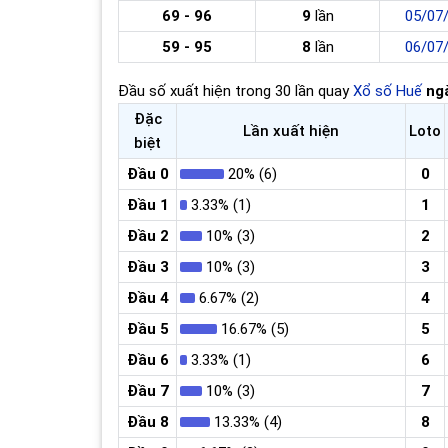
69 - 96
9
lần
05/07
59 - 95
8
lần
06/07
Đầu số xuất hiện trong 30 lần quay
Xổ số Huế
ng
Đặc
Lần xuất hiện
Loto
biệt
Đầu 0
20% (6)
0
Đầu 1
3.33% (1)
1
Đầu 2
10% (3)
2
Đầu 3
10% (3)
3
Đầu 4
6.67% (2)
4
Đầu 5
16.67% (5)
5
Đầu 6
3.33% (1)
6
Đầu 7
10% (3)
7
Đầu 8
13.33% (4)
8