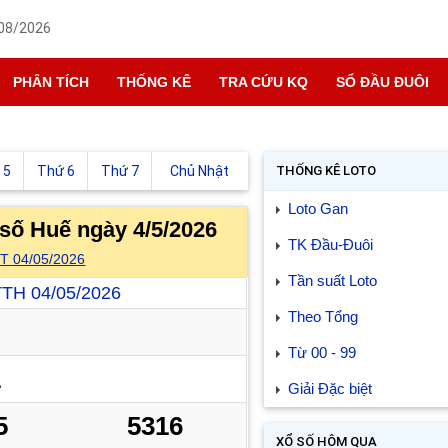
/08/2026
PHÂN TÍCH
THỐNG KÊ
TRA CỨU KQ
SỔ ĐẦU ĐUÔI
 5
Thứ 6
Thứ 7
Chủ Nhật
THỐNG KÊ LOTO
Loto Gan
số Huế ngày 4/5/2026
TK Đầu-Đuôi
T 04/05/2026
Tần suất Loto
TH 04/05/2026
Theo Tổng
Từ 00 - 99
1
Giải Đặc biệt
5
5316
XỔ SỐ HÔM QUA