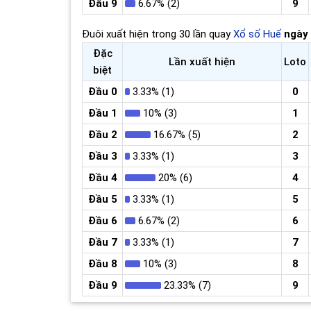
Đầu 9
6.67% (2)
9
Đuôi xuất hiện trong 30 lần quay
Xổ số Huế
ngày
Đặc
Lần xuất hiện
Loto
biệt
Đầu 0
3.33% (1)
0
Đầu 1
10% (3)
1
Đầu 2
16.67% (5)
2
Đầu 3
3.33% (1)
3
Đầu 4
20% (6)
4
Đầu 5
3.33% (1)
5
Đầu 6
6.67% (2)
6
Đầu 7
3.33% (1)
7
Đầu 8
10% (3)
8
Đầu 9
23.33% (7)
9