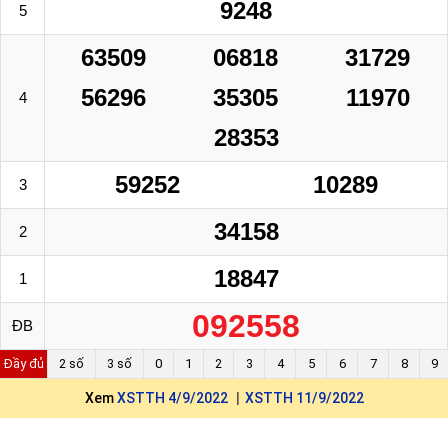
9248
5
63509
06818
31729
56296
35305
11970
4
28353
59252
10289
3
34158
2
18847
1
092558
ĐB
Đầy đủ
2 số
3 số
0
1
2
3
4
5
6
7
8
9
Xem
XSTTH 4/9/2022
XSTTH 11/9/2022