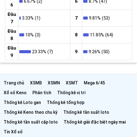
6.67% (2)
6
8.7% (47)
6
Đầu
3.33% (1)
7
9.81% (53)
7
Đầu
10% (3)
8
11.85% (64)
8
Đầu
23.33% (7)
9
9.26% (50)
9
Trang chủ
XSMB
XSMN
XSMT
Mega 6/45
Xổ số Keno
Phân tích
Thống kê vị trí
Thống kê Loto gan
Thống kê tổng hợp
Thống kê Keno theo chu kỳ
Thống kê tần suất loto
Thống kê tần suất cặp loto
Thống kê giải đặc biệt ngày mai
Tin Xổ số