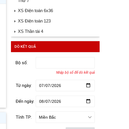
Thứ 7
XS Điện toán 6x36
XS Điện toán 123
XS Thần tài 4
DÒ KẾT QUẢ
Bộ số:
Nhập bộ số để dò kết quả
Từ ngày:
Đến ngày:
Tỉnh TP: