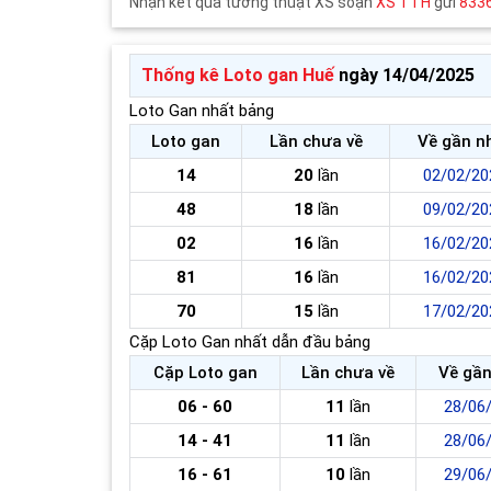
Nhận kết quả tường thuật XS soạn
XS TTH
gửi
833
Thống kê Loto gan Huế
ngày 14/04/2025
Loto Gan nhất bảng
Loto gan
Lần chưa về
Về gần n
14
20
lần
02/02/20
48
18
lần
09/02/20
02
16
lần
16/02/20
81
16
lần
16/02/20
70
15
lần
17/02/20
Cặp Loto Gan nhất dẫn đầu bảng
Cặp Loto gan
Lần chưa về
Về gần
06 - 60
11
lần
28/06
14 - 41
11
lần
28/06
16 - 61
10
lần
29/06