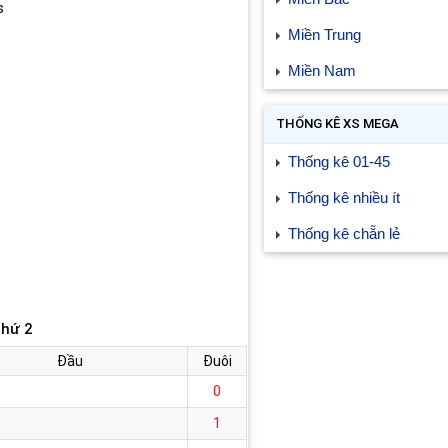
s
Miền Trung
Miền Nam
THỐNG KÊ XS MEGA
Thống kê 01-45
Thống kê nhiều ít
Thống kê chẵn lẻ
Thứ 2
Đầu
Đuôi
0
1