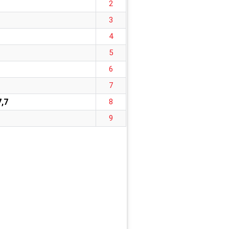
2
3
4
5
6
7
7,7
8
9