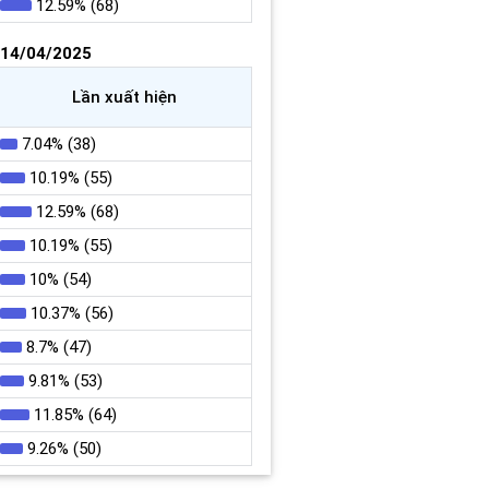
12.59% (68)
 14/04/2025
Lần xuất hiện
7.04% (38)
10.19% (55)
12.59% (68)
10.19% (55)
10% (54)
10.37% (56)
8.7% (47)
9.81% (53)
11.85% (64)
9.26% (50)