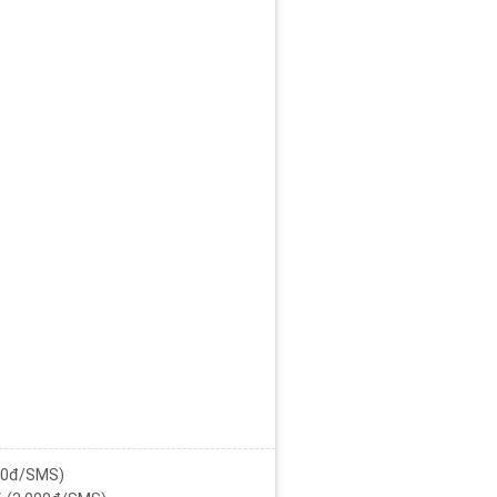
00đ/SMS)