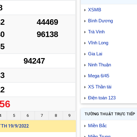
8
XSMB
52
44469
Bình Dương
Trà Vinh
40
96138
Vĩnh Long
85
Gia Lai
94247
Ninh Thuận
33
Mega 6/45
XS Thần tài
12
Điện toán 123
56
TƯỜNG THUẬT TRỰC TIẾP
4
5
6
7
8
9
Miền Bắc
TH 19/9/2022
Miền Trung