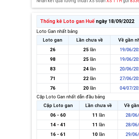
Nhận kết quả tường thuật XS soạn
XS TTH
gửi
833
Thống kê Loto gan Huế
ngày 18/09/2022
Loto Gan nhất bảng
Loto gan
Lần chưa về
Về gần n
26
25
lần
19/06/20
98
25
lần
19/06/20
83
24
lần
20/06/20
71
22
lần
27/06/20
76
20
lần
04/07/20
Cặp Loto Gan nhất dẫn đầu bảng
Cặp Loto gan
Lần chưa về
Về gần
06 - 60
11
lần
28/06
14 - 41
11
lần
28/06
16 - 61
10
lần
29/06