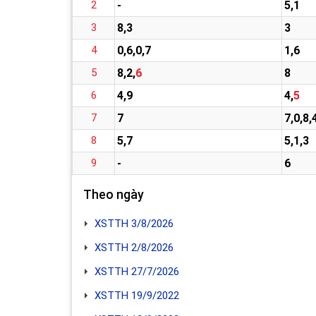
2
-
5,1
3
8,3
3
4
0,6,0,7
1,6
5
8,2,
6
8
6
4,9
4,
5
7
7
7,0,8,
8
5,7
5,1,3
9
-
6
Theo ngày
XSTTH 3/8/2026
XSTTH 2/8/2026
XSTTH 27/7/2026
XSTTH 19/9/2022