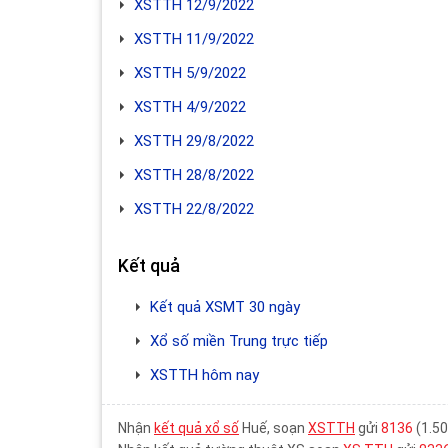
XSTTH 12/9/2022
XSTTH 11/9/2022
XSTTH 5/9/2022
XSTTH 4/9/2022
XSTTH 29/8/2022
XSTTH 28/8/2022
XSTTH 22/8/2022
Kết quả
Kết quả XSMT 30 ngày
Xổ số miền Trung trực tiếp
XSTTH hôm nay
Nhận
kết quả xổ số
Huế, soạn
XSTTH
gửi
8136
(1.5