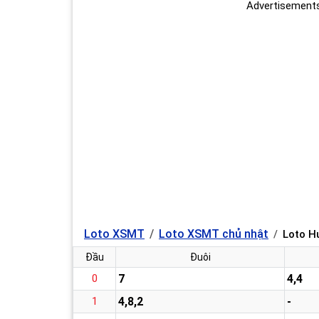
Advertisement
Loto XSMT
Loto XSMT chủ nhật
Loto H
Đầu
Đuôi
0
7
4,4
1
4,8,2
-