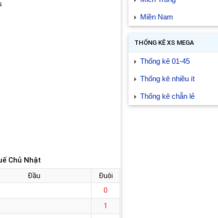
s
Miền Nam
THỐNG KÊ XS MEGA
Thống kê 01-45
Thống kê nhiều ít
Thống kê chẵn lẻ
uế Chủ Nhật
Đầu
Đuôi
0
1