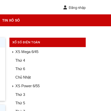
Đăng nhập
TIN XỔ SỐ
XỔ SỐ ĐIỆN TOÁN
XS Mega 6/45
Thứ 4
Thứ 6
Chủ Nhật
XS Power 6/55
Thứ 3
Thứ 5